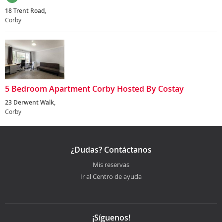
18 Trent Road,
Corby
5 Bedroom Apartment Corby Hosted By Costay
23 Derwent Walk,
Corby
¿Dudas? Contáctanos
Mis reservas
Ir al Centro de ayuda
¡Síguenos!