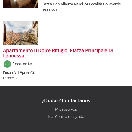
Piazza Don Alberto Nardi 24 Località Colleverde,
Leonessa
Apartamento Il Dolce Rifugio. Piazza Principale Di
Leonessa
Excelente
8.9
Piazza VII Aprile 42,
Leonessa
¿Dudas? Contáctanos
Mis reservas
Ir al Centro de ayuda