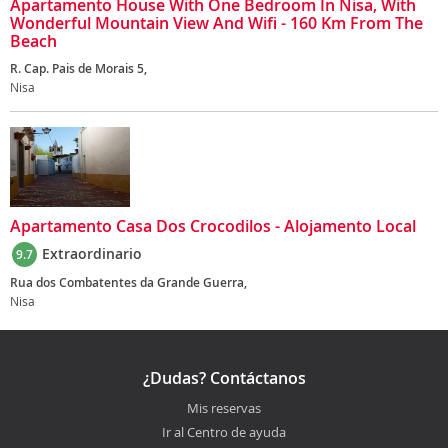
Apartamento House With One Bedroom In Nisa, With
Wonderful Mountain View And Wifi - 160 Km From The
Beach
R. Cap. Pais de Morais 5,
Nisa
Apartamento Casa Dos Crocodilos - Alojamento Local
Extraordinario
9.7
Rua dos Combatentes da Grande Guerra,
Nisa
¿Dudas? Contáctanos
Mis reservas
Ir al Centro de ayuda