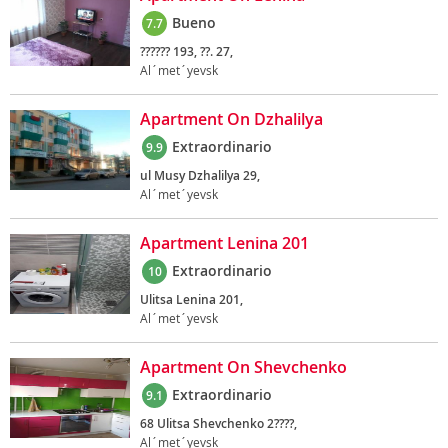
Bueno
7.7
?????? 193, ??. 27,
Al´met´yevsk
Apartment On Dzhalilya
Extraordinario
9.9
ul Musy Dzhalilya 29,
Al´met´yevsk
Apartment Lenina 201
Extraordinario
10
Ulitsa Lenina 201,
Al´met´yevsk
Apartment On Shevchenko
Extraordinario
9.1
68 Ulitsa Shevchenko 2????,
Al´met´yevsk