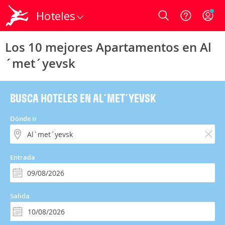
Hoteles
Login
Los 10 mejores Apartamentos en Al
´met´yevsk
BUSCA HOTELES EN AL´MET´YEVSK
Dónde ir
Entrada
Salida