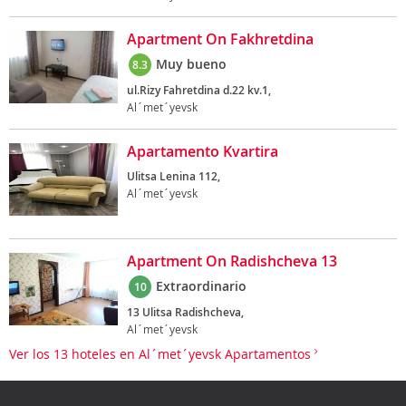
Apartment On Fakhretdina
Muy bueno
8.3
ul.Rizy Fahretdina d.22 kv.1,
Al´met´yevsk
Apartamento Kvartira
Ulitsa Lenina 112,
Al´met´yevsk
Apartment On Radishcheva 13
Extraordinario
10
13 Ulitsa Radishcheva,
Al´met´yevsk
Ver los 13 hoteles en Al´met´yevsk Apartamentos