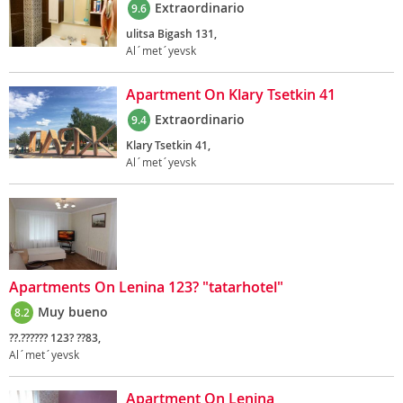
Extraordinario
9.6
ulitsa Bigash 131,
Al´met´yevsk
Apartment On Klary Tsetkin 41
Extraordinario
9.4
Klary Tsetkin 41,
Al´met´yevsk
Apartments On Lenina 123? "tatarhotel"
Muy bueno
8.2
??.?????? 123? ??83,
Al´met´yevsk
Apartment On Lenina