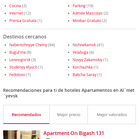
Cocina
(2)
Parking
(19)
Internet
(12)
Admite Mascotas
(2)
Prensa Gratuita
(1)
Minibar Gratuito
(2)
Destinos cercanos
Naberezhnyye Chelny
(84)
Nizhnekamsk
(41)
Bugul'ma
(8)
Yelabuga
(6)
Leninogorsk
(3)
Novyy Zakamskiy
(1)
Studënyy Klyuch
(1)
Korchazhka
(1)
Fedotovo
(1)
Bakcha-Saray
(1)
Recomendaciones para ti de hoteles Apartamentos en Al´met
´yevsk
Recomendados
Mejor precio
Mejor valorados
Apartment On Bigash 131