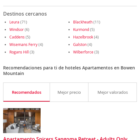
Destinos cercanos
Leura
(71)
Blackheath
(11)
Windsor
(6)
Kurmond
(5)
Caddens
(5)
Hazelbrook
(4)
Wisemans Ferry
(4)
Galston
(4)
Rogans Hill
(3)
Wilberforce
(3)
Recomendaciones para ti de hoteles Apartamentos en Bowen
Mountain
Recomendados
Mejor precio
Mejor valorados
Apartamento Spicers Sangoma Retreat - Adults Only