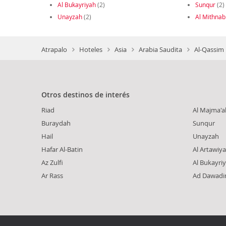
Al Bukayriyah
(2)
Sunqur
(2)
Unayzah
(2)
Al Mithnab
Atrapalo
Hoteles
Asia
Arabia Saudita
Al-Qassim 
Otros destinos de interés
Riad
Al Majma'a
Buraydah
Sunqur
Hail
Unayzah
Hafar Al-Batin
Al Artawiy
Az Zulfi
Al Bukayri
Ar Rass
Ad Dawadi