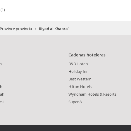
(1)
Province provincia
Riyad al Khabra'
Cadenas hoteleras
h
B&B Hotels
Holiday Inn
Best Western
ah
Hilton Hotels
yah
Wyndham Hotels & Resorts
mi
Super 8