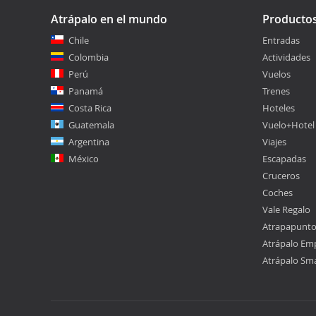
Atrápalo en el mundo
Producto
Chile
Entradas
Colombia
Actividades
Perú
Vuelos
Panamá
Trenes
Costa Rica
Hoteles
Guatemala
Vuelo+Hotel
Argentina
Viajes
México
Escapadas
Cruceros
Coches
Vale Regalo
Atrapapunt
Atrápalo Em
Atrápalo Sm