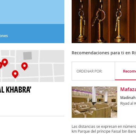
iones
Recomendaciones para ti en Ri
Recom
ORDENAR POR:
AL KHABRA'
Mafaza
Madinah
Riyad al 
Las distancias se expresan en número
km Parque del príncipe Faisal bin Banda