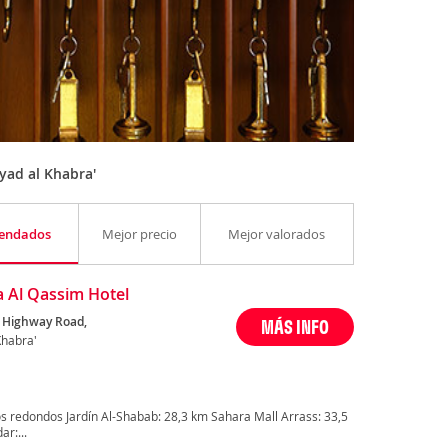
yad al Khabra'
endados
Mejor precio
Mejor valorados
 Al Qassim Hotel
 Highway Road,
MÁS INFO
Khabra'
s redondos Jardín Al-Shabab: 28,3 km Sahara Mall Arrass: 33,5
r:...