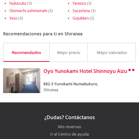
Nukazuka
(3)
Yanaizu
(3)
Otomachi-ashinomaki
(3)
Sarashina
(3)
Yaso
(3)
Gojukken
(2)
Recomendaciones para ti en Shiraiwa
Recomendados
Mejor precio
Mejor valorados
Oyo Yunokami Hotel Shinnoyu Aizu
882-3 Yunokami Numabukuro,
Shiraiwa
¿Dudas? Contáctanos
Mis reservas
Ir al Centro de ayuda