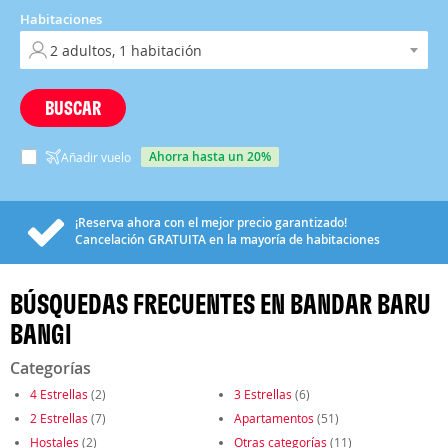
Habitaciones
BUSCAR
ahorra hasta un 20%
Añadir vuelo
¡Reserva ahora con el mejor precio garantizado!
Cancelación
GRATUITA
en la mayoría de habitaciones
BÚSQUEDAS FRECUENTES EN BANDAR BARU
BANGI
Categorías
4 Estrellas
(2)
3 Estrellas
(6)
2 Estrellas
(7)
Apartamentos
(51)
Hostales
(2)
Otras categorías
(11)