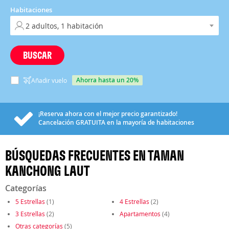
Habitaciones
BUSCAR
ahorra hasta un 20%
Añadir vuelo
¡Reserva ahora con el mejor precio garantizado!
Cancelación
GRATUITA
en la mayoría de habitaciones
BÚSQUEDAS FRECUENTES EN TAMAN
KANCHONG LAUT
Categorías
5 Estrellas
(1)
4 Estrellas
(2)
3 Estrellas
(2)
Apartamentos
(4)
Otras categorías
(5)