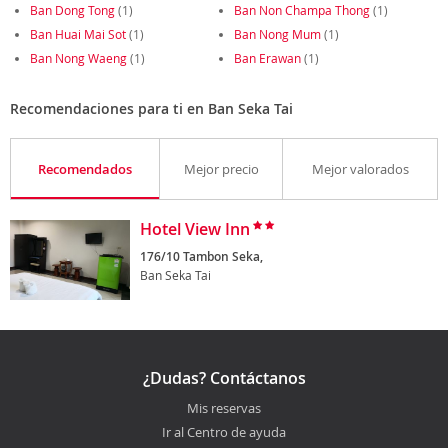
Ban Dong Tong
(1)
Ban Non Champa Thong
(1)
Ban Huai Mai Sot
(1)
Ban Nong Mum
(1)
Ban Nong Waeng
(1)
Ban Erawan
(1)
Recomendaciones para ti en Ban Seka Tai
Recomendados
Mejor precio
Mejor valorados
Hotel View Inn
176/10 Tambon Seka,
Ban Seka Tai
¿Dudas? Contáctanos
Mis reservas
Ir al Centro de ayuda