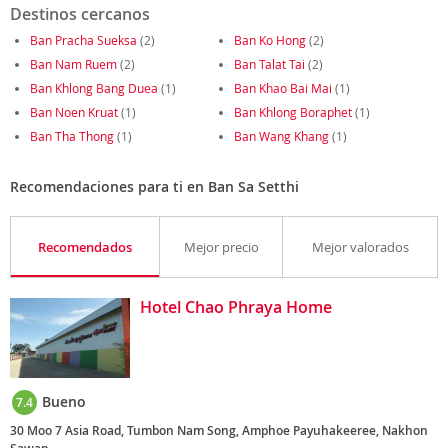
Destinos cercanos
Ban Pracha Sueksa
(2)
Ban Ko Hong
(2)
Ban Nam Ruem
(2)
Ban Talat Tai
(2)
Ban Khlong Bang Duea
(1)
Ban Khao Bai Mai
(1)
Ban Noen Kruat
(1)
Ban Khlong Boraphet
(1)
Ban Tha Thong
(1)
Ban Wang Khang
(1)
Recomendaciones para ti en Ban Sa Setthi
Recomendados
Mejor precio
Mejor valorados
Hotel Chao Phraya Home
Bueno
7.4
30 Moo 7 Asia Road, Tumbon Nam Song, Amphoe Payuhakeeree, Nakhon