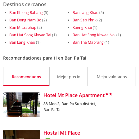
Destinos cercanos
Ban Khlong Rabang
(5)
Ban Lang Khao
(5)
Ban Dong Nam Bo
(2)
Ban Sap Phrik
(2)
Ban Mittraphap
(2)
Kaeng Khoi
(1)
Ban Hat Song Khwae Tai
(1)
Ban Hat Song Khwae Noi
(1)
Ban Lang Khao
(1)
Ban Tha Maprang
(1)
Recomendaciones para ti en Ban Pa Tai
Recomendados
Mejor precio
Mejor valorados
Hotel Mt Place Apartment
88 Moo 3, Ban Pa Sub-district,
Ban Pa Tai
Hostal Mt Place