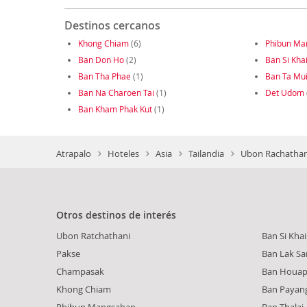
Destinos cercanos
Khong Chiam
(6)
Phibun Ma
Ban Don Ho
(2)
Ban Si Kha
Ban Tha Phae
(1)
Ban Ta Mu
Ban Na Charoen Tai
(1)
Det Udom
Ban Kham Phak Kut
(1)
Atrapalo
Hoteles
Asia
Tailandia
Ubon Rachathani
Otros destinos de interés
Ubon Ratchathani
Ban Si Khai
Pakse
Ban Lak S
Champasak
Ban Houa
Khong Chiam
Ban Payan
Phibun Mangsahan
Ban Thalai