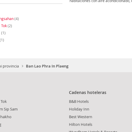
habitaciones con aire acondicionado, c
ngsahan
(4)
i Tok
(2)
i
(1)
(1)
 provincia
Ban Lao Phra In Plaeng
Cadenas hoteleras
 Tok
B&B Hotels
am Sip Sam
Holiday Inn
phakho
Best Western
g
Hilton Hotels
Wyndham Hotels & Resorts