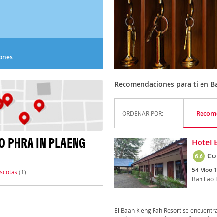
iones
Recomendaciones para ti en Ba
Recom
ORDENAR POR:
O PHRA IN PLAENG
Hotel 
Co
6.6
54 Moo 1
scotas
(1)
Ban Lao 
El Baan Kieng Fah Resort se encuentr