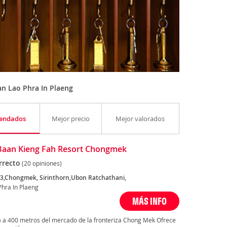
n Lao Phra In Plaeng
endados
Mejor precio
Mejor valorados
Baan Kieng Fah Resort Chongmek
rrecto
(20 opiniones)
3,Chongmek, Sirinthorn,Ubon Ratchathani,
Phra In Plaeng
MÁS INFO
a a 400 metros del mercado de la fronteriza Chong Mek Ofrece