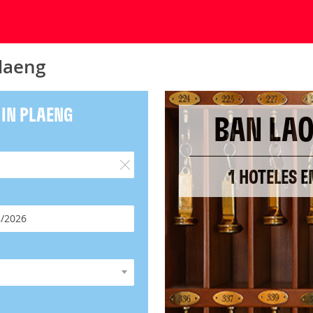
laeng
 IN PLAENG
BAN LAO
1 HOTELES E