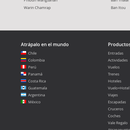
Warin Chamrap
Ban Itou
Atrápalo en el mundo
Producto
Chile
Entradas
Colombia
Actividades
Perú
Vuelos
Panamá
Trenes
Costa Rica
Hoteles
Guatemala
Vuelo+Hotel
Argentina
Viajes
México
Escapadas
Cruceros
Coches
Vale Regalo
Atrapapunt