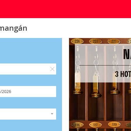
amangán
N
3 HO