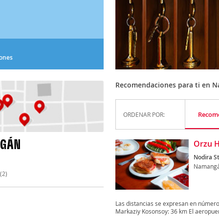
iones
Recomendaciones para ti en 
Recom
ORDENAR POR:
NGÁN
Orzu H
Nodira St
Namang
(2)
Las distancias se expresan en númer
Markaziy Kosonsoy: 36 km El aeropuer