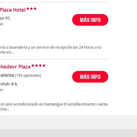
Plaza Hotel
ur 97,
MÁS INFO
án
ría o lavandería y un servicio de recepción las 24 horas a tu
nto en...
Shedevr Plaza
celente
(194 opiniones)
MÁS INFO
shoh. 8-b,
án
 con aire acondicionado en Namangan El establecimiento cuenta
ina...