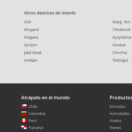
Otros destinos de interés
Osh
Marg`ilon
Khujand
Chkalovsk
Fergana
Kyzyldzhar
Qo'qon
Nookat
Jalal-Abad
Chirchiq
Andiján
Toktogul
Atrápalo en el mundo
Producto
Chile
Entradas
Colombia
Actividades
Perú
Vuelos
Panamá
Trenes