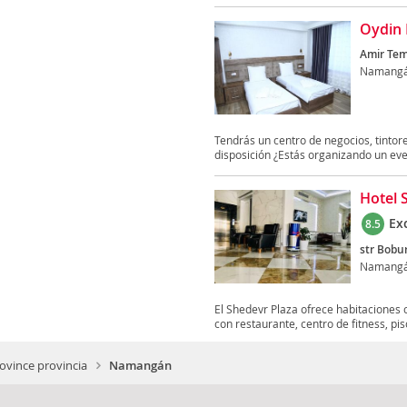
Oydin 
Amir Tem
Namang
Tendrás un centro de negocios, tintore
disposición ¿Estás organizando un eve
Hotel 
Ex
8.5
str Bobur
Namang
El Shedevr Plaza ofrece habitaciones
con restaurante, centro de fitness, pisc
vince provincia
Namangán