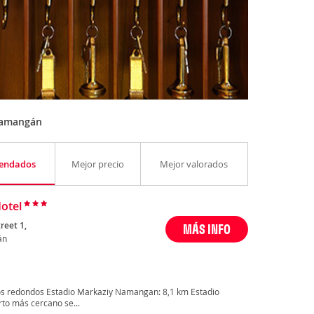
Namangán
endados
Mejor precio
Mejor valorados
otel
reet 1,
MÁS INFO
án
os redondos Estadio Markaziy Namangan: 8,1 km Estadio
to más cercano se...