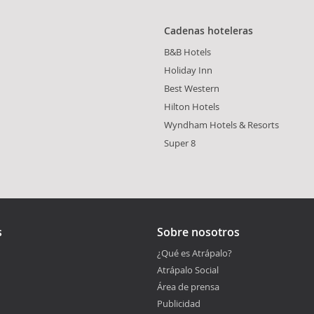
Cadenas hoteleras
B&B Hotels
Holiday Inn
Best Western
Hilton Hotels
Wyndham Hotels & Resorts
Super 8
s
Sobre nosotros
¿Qué es Atrápalo?
Atrápalo Social
Área de prensa
Publicidad