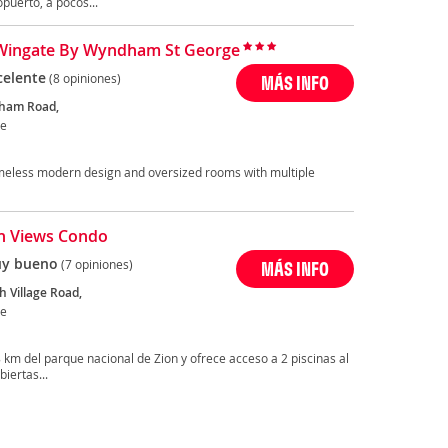
puerto, a pocos...
Wingate By Wyndham St George
celente
(8 opiniones)
MÁS INFO
gham Road,
ge
imeless modern design and oversized rooms with multiple
n Views Condo
y bueno
(7 opiniones)
MÁS INFO
h Village Road,
ge
km del parque nacional de Zion y ofrece acceso a 2 piscinas al
iertas...