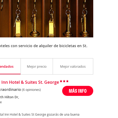
les con servicio de alquiler de bicicletas en St.
endados
Mejor precio
Mejor valorados
l Inn Hotel & Suites St. George
traordinario
(6 opiniones)
MÁS INFO
th Hilton Dr,
ge
tal Inn Hotel & Suites St George gozarás de una buena