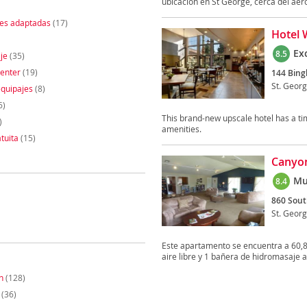
ubicación en St George, cerca del aero
nes adaptadas
(17)
Hotel 
Ex
8.5
je
(35)
enter
(19)
144 Bin
St. Geor
quipajes
(8)
6)
This brand-new upscale hotel has a t
)
amenities.
tuita
(15)
Canyo
Mu
8.4
860 Sout
St. Geor
Este apartamento se encuentra a 60,8 
aire libre y 1 bañera de hidromasaje ab
n
(128)
(36)