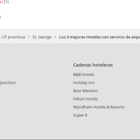
a
(25)
)
- UT provincia
St. George
Los 3 mejores Hoteles con servicio de alqui
Cadenas hoteleras
B&B Hotels
 Junction
Holiday Inn
Best Western
Hilton Hotels
Wyndham Hotels & Resorts
a
Super 8