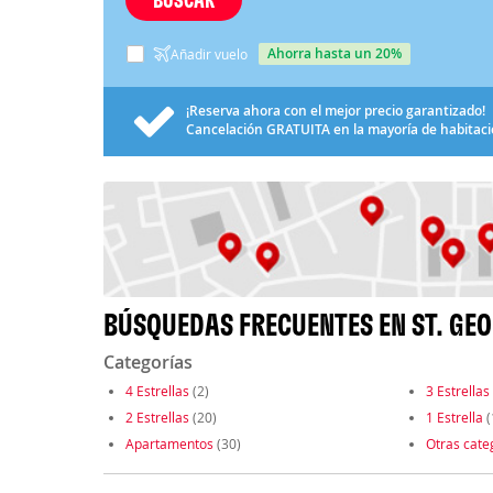
ahorra hasta un 20%
Añadir vuelo
¡Reserva ahora con el mejor precio garantizado!
Cancelación
GRATUITA
en la mayoría de habitac
BÚSQUEDAS FRECUENTES EN ST. GE
Categorías
4 Estrellas
(2)
3 Estrellas
2 Estrellas
(20)
1 Estrella
(
Apartamentos
(30)
Otras cate