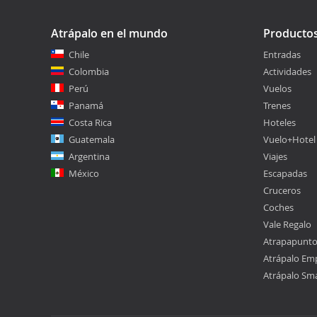
Atrápalo en el mundo
Producto
Chile
Entradas
Colombia
Actividades
Perú
Vuelos
Panamá
Trenes
Costa Rica
Hoteles
Guatemala
Vuelo+Hotel
Argentina
Viajes
México
Escapadas
Cruceros
Coches
Vale Regalo
Atrapapunt
Atrápalo Em
Atrápalo Sm