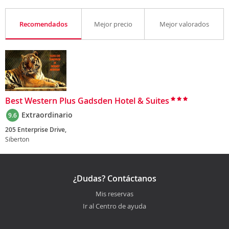
Recomendados
Mejor precio
Mejor valorados
Best Western Plus Gadsden Hotel & Suites
Extraordinario
9.6
205 Enterprise Drive,
Siberton
¿Dudas? Contáctanos
Mis reservas
Ir al Centro de ayuda