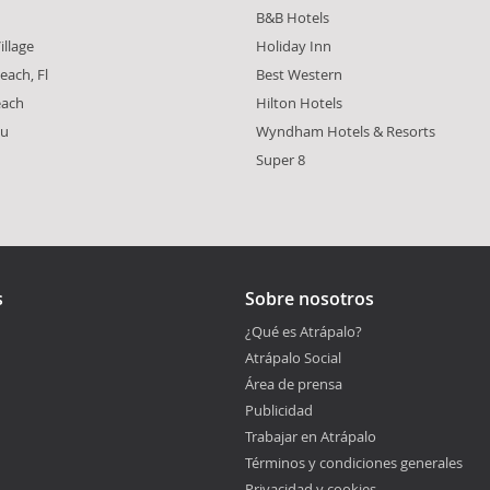
B&B Hotels
illage
Holiday Inn
each, Fl
Best Western
each
Hilton Hotels
ou
Wyndham Hotels & Resorts
Super 8
s
Sobre nosotros
¿Qué es Atrápalo?
Atrápalo Social
Área de prensa
Publicidad
Trabajar en Atrápalo
Términos y condiciones generales
Privacidad y cookies