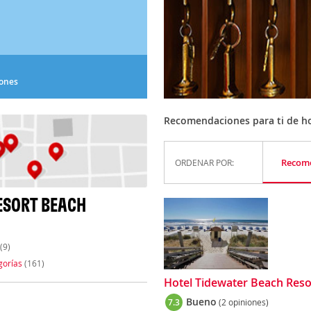
iones
Recomendaciones para ti de ho
Recom
ORDENAR POR:
ESORT BEACH
(9)
gorías
(161)
Hotel Tidewater Beach Res
Bueno
7.3
(2 opiniones)