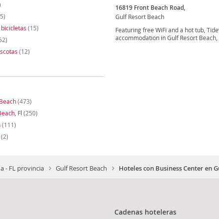
)
16819 Front Beach Road,
5)
Gulf Resort Beach
 bicicletas
(15)
Featuring free WiFi and a hot tub, Ti
accommodation in Gulf Resort Beach, 
52)
scotas
(12)
Beach
(473)
each, Fl
(250)
h
(111)
(2)
da - FL provincia
Gulf Resort Beach
Hoteles con Business Center en G
Cadenas hoteleras