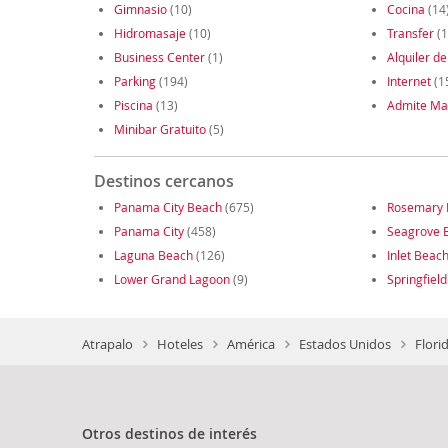
Gimnasio
(10)
Cocina
(14
Hidromasaje
(10)
Transfer
(1
Business Center
(1)
Alquiler de
Parking
(194)
Internet
(1
Piscina
(13)
Admite Ma
Minibar Gratuito
(5)
Destinos cercanos
Panama City Beach
(675)
Rosemary 
Panama City
(458)
Seagrove B
Laguna Beach
(126)
Inlet Beac
Lower Grand Lagoon
(9)
Springfield
Atrapalo
Hoteles
América
Estados Unidos
Flori
Otros destinos de interés