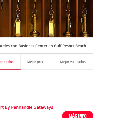
teles con Business Center en Gulf Resort Beach
endados
Mejor precio
Mejor valorados
ort By Panhandle Getaways
MÁS INFO