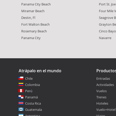
Panama City Beach
Port St. Joe
Miramar Beach
Four Mile V
Destin, Fl
Seagrove B
Fort Walton Beach
Grayton B
Rosemary Beach
Cinco Bay
Panama City
Navarre
Atrápalo en el mundo
Producto
Chile
Entradas
Colombia
Actividades
Perú
Vuelos
Panamá
Trenes
Costa Rica
Hoteles
Guatemala
Vuelo+Hotel
Argentina
Viajes