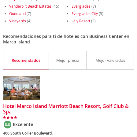
Vanderbilt Beach Estates
(15)
Everglades
(7)
Goodland
(7)
Everglades City
(5)
Vineyards
(4)
Lely Resort
(3)
Recomendaciones para ti de hoteles con Business Center en
Marco Island
Recomendados
Mejor precio
Mejor valorados
Hotel Marco Island Marriott Beach Resort, Golf Club &
Spa
Excelente
8.8
400 South Collier Boulevard,