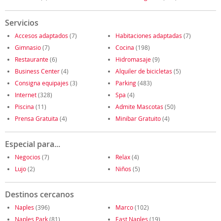
Servicios
Accesos adaptados
(7)
Habitaciones adaptadas
(7)
Gimnasio
(7)
Cocina
(198)
Restaurante
(6)
Hidromasaje
(9)
Business Center
(4)
Alquiler de bicicletas
(5)
Consigna equipajes
(3)
Parking
(483)
Internet
(328)
Spa
(4)
Piscina
(11)
Admite Mascotas
(50)
Prensa Gratuita
(4)
Minibar Gratuito
(4)
Especial para...
Negocios
(7)
Relax
(4)
Lujo
(2)
Niños
(5)
Destinos cercanos
Naples
(396)
Marco
(102)
Naples Park
(81)
East Naples
(19)