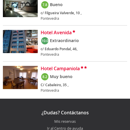
Bueno
7.8
c/ Filgueira Valverde, 10 ,
Pontevedra
Hotel Avenida
Extraordinario
10.0
c/ Eduardo Pondal, 46,
Pontevedra
Hotel Campaniola
Muy bueno
8.2
C/ Cabaleiro, 35 ,
Pontevedra
¿Dudas? Contáctanos
Mis reservas
Ir al Centro de ayuda