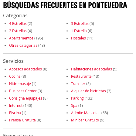
BÚSQUEDAS FRECUENTES EN PONTEVEDRA
Categorías
4 Estrellas
(2)
3 Estrellas
(5)
2 Estrellas
(4)
1 Estrella
(6)
Apartamentos
(195)
Hostales
(11)
Otras categorías
(48)
Servicios
Accesos adaptados
(8)
Habitaciones adaptadas
(5)
Cocina
(8)
Restaurante
(13)
Hidromasaje
(1)
Transfer
(5)
Business Center
(3)
Alquiler de bicicletas
(3)
Consigna equipajes
(8)
Parking
(132)
Internet
(140)
Spa
(1)
Piscina
(1)
Admite Mascotas
(68)
Prensa Gratuita
(8)
Minibar Gratuito
(9)
Especial para...