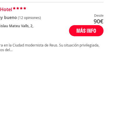
 Hotel
Desde
y bueno
(12 opiniones)
90
€
islau Mateu Valls, 2,
MÁS INFO
ra en la Ciudad modernista de Reus. Su situación privilegiada,
os del...