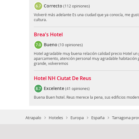
Correcto
6.7
(
112 opiniones
)
Volveré más adelante Es una ciudad que ya conocía, me gust
cultura.
Brea's Hotel
Bueno
7.0
(
10 opiniones
)
Hotel agradable muy buena relación calidad precio Hotel un p
aparcamiento, atención personal muy agradable habitación 
grande, volveremos
Hotel NH Ciutat De Reus
Excelente
8.7
(
41 opiniones
)
Buena Buen hotel. Reus merece la pena, sus edificios moder
Atrapalo
Hoteles
Europa
España
Tarragona prov