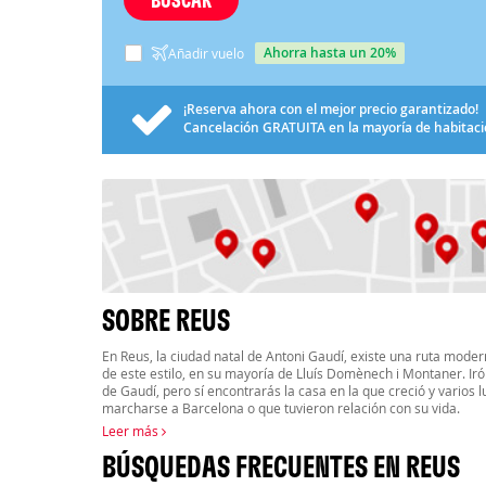
ahorra hasta un 20%
Añadir vuelo
¡Reserva ahora con el mejor precio garantizado!
Cancelación
GRATUITA
en la mayoría de habitac
SOBRE REUS
En Reus, la ciudad natal de Antoni Gaudí, existe una ruta moder
de este estilo, en su mayoría de Lluís Domènech i Montaner. I
de Gaudí, pero sí encontrarás la casa en la que creció y varios
marcharse a Barcelona o que tuvieron relación con su vida.
Leer más
BÚSQUEDAS FRECUENTES EN REUS