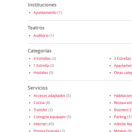
Instituciones
Ayuntamiento
(1)
Teatros
Auditorio
(1)
Categorías
4 Estrellas
(2)
3 Estrellas
1 Estrella
(2)
Apartamen
Hostales
(5)
Otras cate
Servicios
Accesos adaptados
(5)
Habitacio
Cocina
(8)
Restauran
Transfer
(2)
Business C
Consigna equipajes
(5)
Parking
(37
Internet
(45)
Admite Ma
Prensa Gratuita
(2)
Minibar Gr