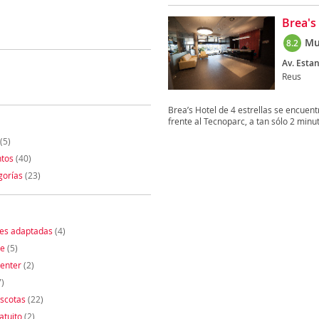
Brea's
Mu
8.2
Av. Estan
Reus
Brea’s Hotel de 4 estrellas se encuent
frente al Tecnoparc, a tan sólo 2 minut
(5)
tos
(40)
gorías
(23)
nes adaptadas
(4)
te
(5)
enter
(2)
)
scotas
(22)
atuito
(2)