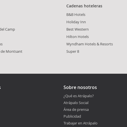
Cadenas hoteleras
B&B Hotels
Holiday Inn
 del Camp
Best Western
Hilton Hotels
ms
Wyndham Hotels & Resorts
 de Montsant
Super 8
s
Sobre nosotros
¿Qué es Atrápalo?
Atrápalo Social
Área de prensa
Publicidad
Trabajar en Atrápalo