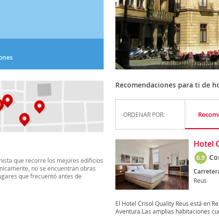
iones
Recomendaciones para ti de ho
Recom
ORDENAR POR:
Hotel 
Co
6.9
nista que recorre los mejores edificios
rónicamente, no se encuentran obras
Carreter
 lugares que frecuentó antes de
Reus
El Hotel Crisol Quality Reus está en R
Aventura.Las amplias habitaciones cue