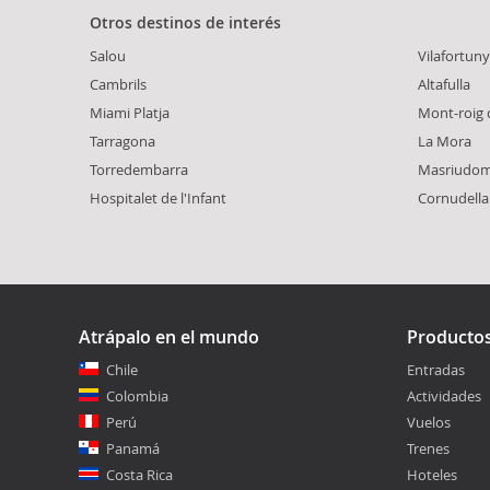
Otros destinos de interés
Salou
Vilafortuny
Cambrils
Altafulla
Miami Platja
Mont-roig
Tarragona
La Mora
Torredembarra
Masriudo
Hospitalet de l'Infant
Cornudella
Atrápalo en el mundo
Producto
Chile
Entradas
Colombia
Actividades
Perú
Vuelos
Panamá
Trenes
Costa Rica
Hoteles