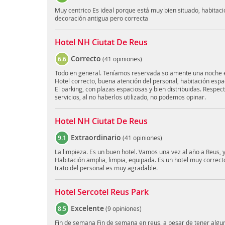
Muy centrico Es ideal porque está muy bien situado, habitac
decoración antigua pero correcta
Hotel NH Ciutat De Reus
Correcto
6.6
(
41 opiniones
)
Todo en general. Teníamos reservada solamente una noche e
Hotel correcto, buena atención del personal, habitación espa
El parking, con plazas espaciosas y bien distribuidas. Respect
servicios, al no haberlos utilizado, no podemos opinar.
Hotel NH Ciutat De Reus
Extraordinario
9.1
(
41 opiniones
)
La limpieza. Es un buen hotel. Vamos una vez al año a Reus, y
Habitación amplia, limpia, equipada. Es un hotel muy correct
trato del personal es muy agradable.
Hotel Sercotel Reus Park
Excelente
8.5
(
9 opiniones
)
Fin de semana Fin de semana en reus, a pesar de tener algu