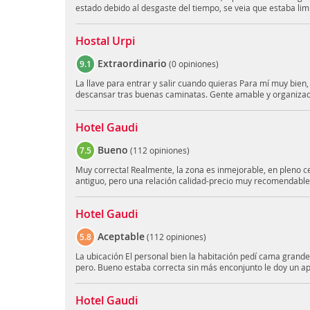
estado debido al desgaste del tiempo, se veia que estaba lim
Hostal Urpi
Extraordinario
9.1
(
0 opiniones
)
La llave para entrar y salir cuando quieras Para mí muy bien, 
descansar tras buenas caminatas. Gente amable y organizada
Hotel Gaudi
Bueno
7.5
(
112 opiniones
)
Muy correcta! Realmente, la zona es inmejorable, en pleno ce
antiguo, pero una relación calidad-precio muy recomendable
Hotel Gaudi
Aceptable
5.8
(
112 opiniones
)
La ubicación El personal bien la habitación pedí cama grande
pero. Bueno estaba correcta sin más enconjunto le doy un a
Hotel Gaudi