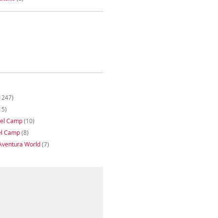
1247)
15)
del Camp
(10)
el Camp
(8)
Aventura World
(7)