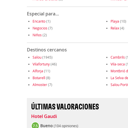
Especial para...
Encanto
(1)
Playa
(10)
Negocios
(7)
Relax
(4)
Niños
(2)
Destinos cercanos
Salou
(1945)
Cambrils
(
Vilafortuny
(46)
Vila-seca
(
Alforja
(11)
Montbrió 
Botarell
(8)
La Selva d
Almoster
(7)
Salou Port
ÚLTIMAS VALORACIONES
Hotel Gaudi
Bueno
7.5
(
104 opiniones
)