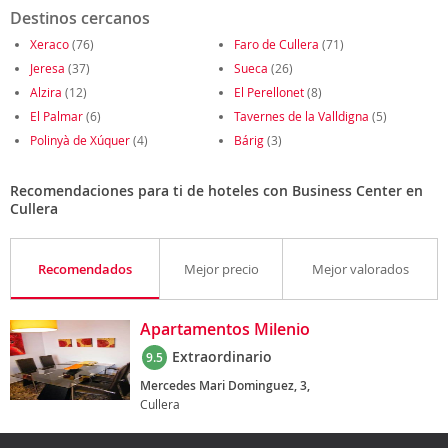
Destinos cercanos
Xeraco
(76)
Faro de Cullera
(71)
Jeresa
(37)
Sueca
(26)
Alzira
(12)
El Perellonet
(8)
El Palmar
(6)
Tavernes de la Valldigna
(5)
Polinyà de Xúquer
(4)
Bárig
(3)
Recomendaciones para ti de hoteles con Business Center en
Cullera
Recomendados
Mejor precio
Mejor valorados
Apartamentos Milenio
Extraordinario
9.5
Mercedes Mari Dominguez, 3,
Cullera