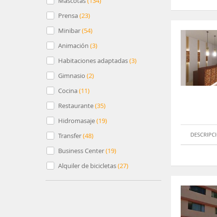
Mascotas
(
134
)
Prensa
(
23
)
Minibar
(
54
)
Animación
(
3
)
Habitaciones adaptadas
(
3
)
Gimnasio
(
2
)
Cocina
(
11
)
Restaurante
(
35
)
Hidromasaje
(
19
)
DESCRIPC
Transfer
(
48
)
Business Center
(
19
)
Alquiler de bicicletas
(
27
)