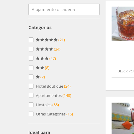
Categorías
(
21
)
(
34
)
(
47
)
(
8
)
DESCRIPC
(
2
)
Hotel Boutique
(
24
)
Apartamentos
(
148
)
Hostales
(
55
)
Otras Categorias
(
16
)
Ideal para