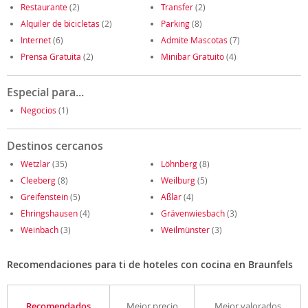
Restaurante
(2)
Transfer
(2)
Alquiler de bicicletas
(2)
Parking
(8)
Internet
(6)
Admite Mascotas
(7)
Prensa Gratuita
(2)
Minibar Gratuito
(4)
Especial para...
Negocios
(1)
Destinos cercanos
Wetzlar
(35)
Löhnberg
(8)
Cleeberg
(8)
Weilburg
(5)
Greifenstein
(5)
Aßlar
(4)
Ehringshausen
(4)
Grävenwiesbach
(3)
Weinbach
(3)
Weilmünster
(3)
Recomendaciones para ti de hoteles con cocina en Braunfels
Recomendados
Mejor precio
Mejor valorados