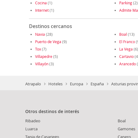
Cocina
(1)
Parking
(2)
Internet
(1)
Admite Ma
Destinos cercanos
Navia
(28)
Boal
(13)
Puerto de Vega
(9)
El Franco
(
Tox
(7)
La Vega
(6
Villapedre
(5)
Cartavio
(4
Villayón
(3)
Arancedo
(
Atrapalo
Hoteles
Europa
España
Asturias provi
Otros destinos de interés
Ribadeo
Boal
Luarca
Gamones
Tapia de Casariego
Canero