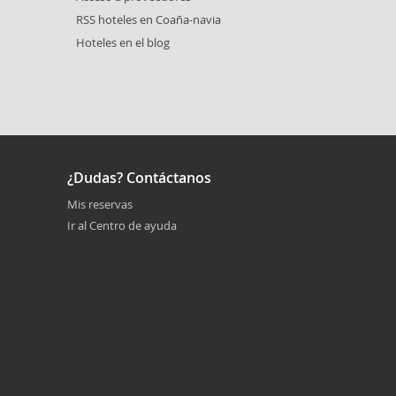
RSS hoteles en Coaña-navia
Hoteles en el blog
¿Dudas? Contáctanos
Mis reservas
Ir al Centro de ayuda