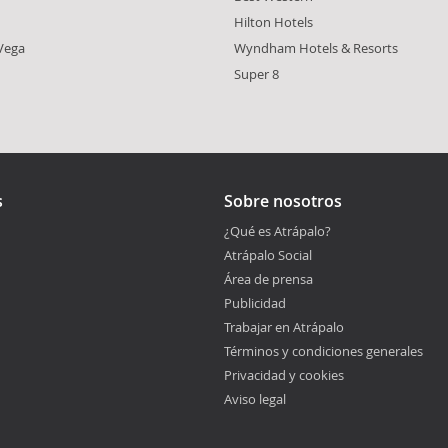
Hilton Hotels
Vega
Wyndham Hotels & Resorts
Super 8
s
Sobre nosotros
¿Qué es Atrápalo?
Atrápalo Social
Área de prensa
Publicidad
Trabajar en Atrápalo
Términos y condiciones generales
Privacidad y cookies
Aviso legal