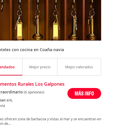
teles con cocina en Coaña-navia
endados
Mejor precio
Mejor valorados
mentos Rurales Los Galpones
traordinario
(6 opiniones)
MÁS INFO
ban s/n,
via
s ofrecen zona de barbacoa y vistas al mar y se encuentran en
m de...