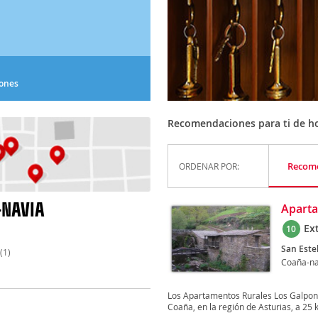
iones
Recomendaciones para ti de ho
Recom
ORDENAR POR:
-NAVIA
Aparta
Ex
10
San Este
(1)
Coaña-na
Los Apartamentos Rurales Los Galpone
Coaña, en la región de Asturias, a 25 k