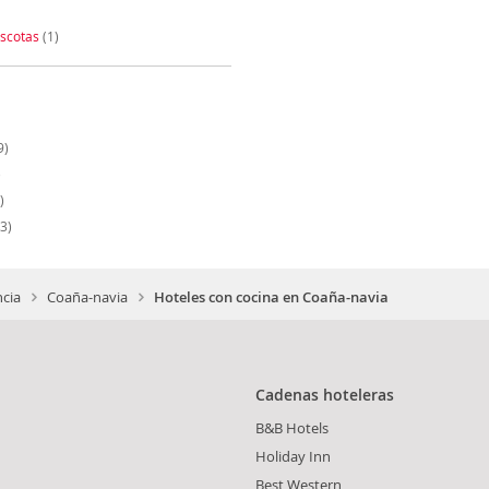
scotas
(1)
9)
)
)
3)
ncia
Coaña-navia
Hoteles con cocina en Coaña-navia
Cadenas hoteleras
B&B Hotels
Holiday Inn
Best Western