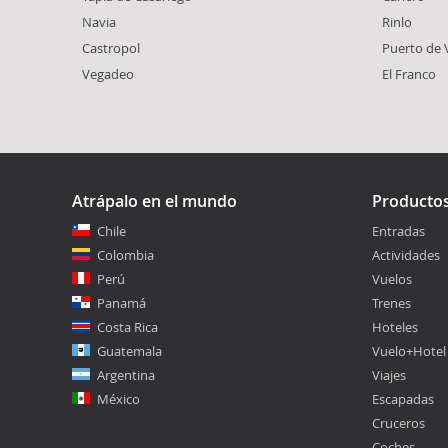
Navia
Rinlo
Castropol
Puerto de 
Vegadeo
El Franco
Atrápalo en el mundo
Producto
Chile
Entradas
Colombia
Actividades
Perú
Vuelos
Panamá
Trenes
Costa Rica
Hoteles
Guatemala
Vuelo+Hotel
Argentina
Viajes
México
Escapadas
Cruceros
Coches