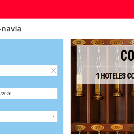
-navia
CO
1 HOTELES C