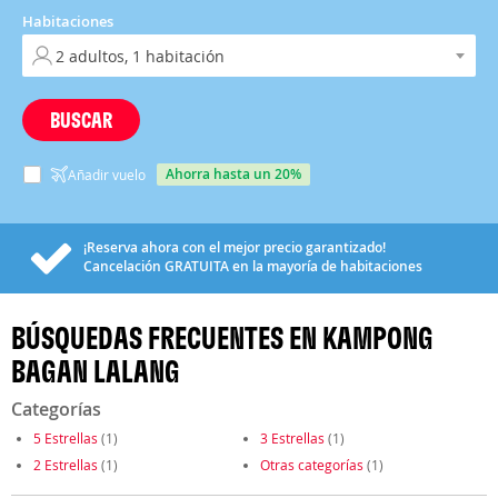
Habitaciones
BUSCAR
ahorra hasta un 20%
Añadir vuelo
¡Reserva ahora con el mejor precio garantizado!
Cancelación
GRATUITA
en la mayoría de habitaciones
BÚSQUEDAS FRECUENTES EN KAMPONG
BAGAN LALANG
Categorías
5 Estrellas
(1)
3 Estrellas
(1)
2 Estrellas
(1)
Otras categorías
(1)