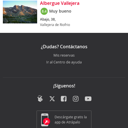
Albergue Vallejera
Muy bueno
8.4
Abajo, 38,
Vallejera de Riofrio
¿Dudas? Contáctanos
Mis reservas
Ir al Centro de ayuda
¡Síguenos!
Descárgate gratis la
app de Atrápalo