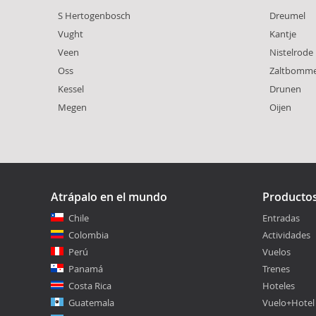
S Hertogenbosch
Dreumel
Vught
Kantje
Veen
Nistelrode
Oss
Zaltbomme
Kessel
Drunen
Megen
Oijen
Atrápalo en el mundo
Producto
Chile
Entradas
Colombia
Actividades
Perú
Vuelos
Panamá
Trenes
Costa Rica
Hoteles
Guatemala
Vuelo+Hotel