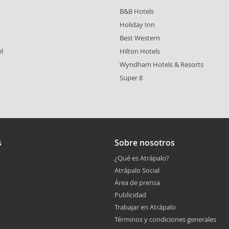
B&B Hotels
Holiday Inn
Best Western
l
Hilton Hotels
Wyndham Hotels & Resorts
Super 8
s
Sobre nosotros
¿Qué es Atrápalo?
Atrápalo Social
Área de prensa
Publicidad
Trabajar en Atrápalo
Términos y condiciones generales