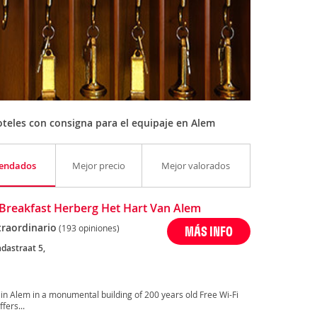
teles con consigna para el equipaje en Alem
endados
Mejor precio
Mejor valorados
Breakfast Herberg Het Hart Van Alem
traordinario
(193 opiniones)
MÁS INFO
adastraat 5,
in Alem in a monumental building of 200 years old Free Wi-Fi
fers...