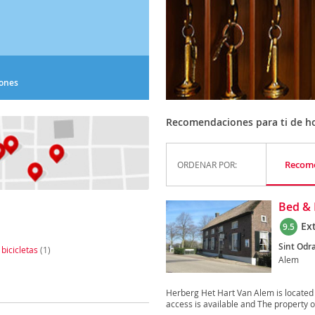
iones
Recomendaciones para ti de ho
Recom
ORDENAR POR:
Bed & 
Ex
9.5
Sint Odr
 bicicletas
(1)
Alem
Herberg Het Hart Van Alem is located 
access is available and The property of