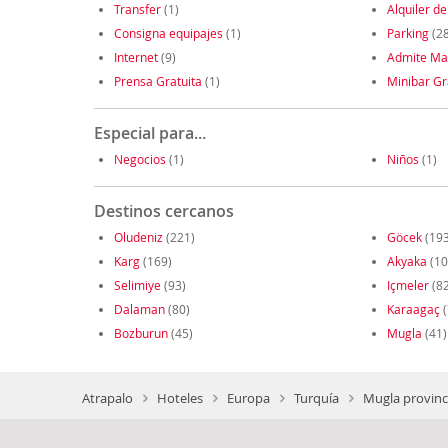
Transfer
(1)
Alquiler de
Consigna equipajes
(1)
Parking
(28
Internet
(9)
Admite Ma
Prensa Gratuita
(1)
Minibar Gr
Especial para...
Negocios
(1)
Niños
(1)
Destinos cercanos
Oludeniz
(221)
Göcek
(193
Karg
(169)
Akyaka
(10
Selimiye
(93)
Içmeler
(82
Dalaman
(80)
Karaagaç
(
Bozburun
(45)
Mugla
(41)
Atrapalo
Hoteles
Europa
Turquía
Mugla provinc