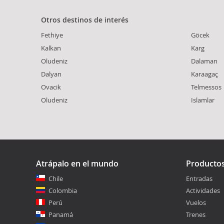
Otros destinos de interés
Fethiye
Göcek
Kalkan
Karg
Oludeniz
Dalaman
Dalyan
Karaagaç
Ovacik
Telmessos
Oludeniz
Islamlar
Atrápalo en el mundo
Producto
Chile
Entradas
Colombia
Actividades
Perú
Vuelos
Panamá
Trenes