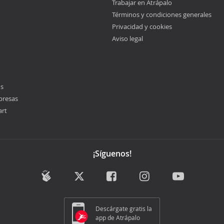
Trabajar en Atrápalo
Términos y condiciones generales
Privacidad y cookies
Aviso legal
os
presas
art
¡Síguenos!
Descárgate gratis la
app de Atrápalo