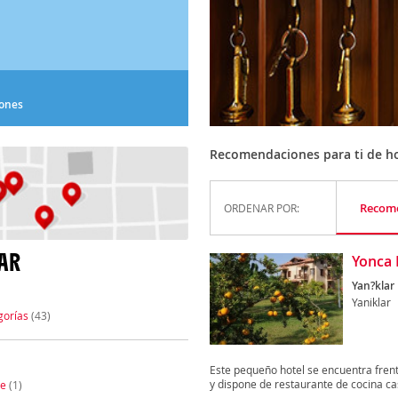
iones
Recomendaciones para ti de hot
Recom
ORDENAR POR:
AR
Yonca
Yan?klar
Yaniklar
gorías
(43)
Este pequeño hotel se encuentra frente
y dispone de restaurante de cocina cas
te
(1)