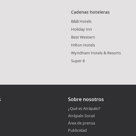
Cadenas hoteleras
B&B Hotels
Holiday Inn
Best Western
Hilton Hotels
Wyndham Hotels & Resorts
Super 8
s
Sobre nosotros
¿Qué es Atrápalo?
Atrápalo Social
Área de prensa
Publicidad