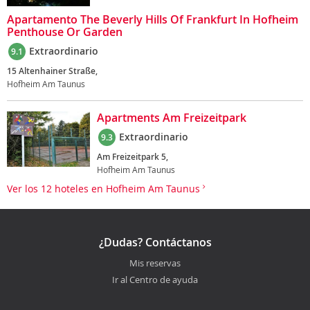
Apartamento The Beverly Hills Of Frankfurt In Hofheim
Penthouse Or Garden
Extraordinario
9.1
15 Altenhainer Straße,
Hofheim Am Taunus
Apartments Am Freizeitpark
Extraordinario
9.3
Am Freizeitpark 5,
Hofheim Am Taunus
Ver los 12 hoteles en Hofheim Am Taunus
¿Dudas? Contáctanos
Mis reservas
Ir al Centro de ayuda