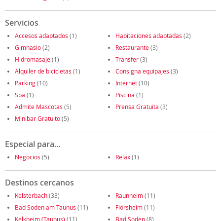
Servicios
Accesos adaptados
(1)
Habitaciones adaptadas
(2)
Gimnasio
(2)
Restaurante
(3)
Hidromasaje
(1)
Transfer
(3)
Alquiler de bicicletas
(1)
Consigna equipajes
(3)
Parking
(10)
Internet
(10)
Spa
(1)
Piscina
(1)
Admite Mascotas
(5)
Prensa Gratuita
(3)
Minibar Gratuito
(5)
Especial para...
Negocios
(5)
Relax
(1)
Destinos cercanos
Kelsterbach
(33)
Raunheim
(11)
Bad Soden am Taunus
(11)
Flörsheim
(11)
Kelkheim (Taunus)
(11)
Bad Soden
(8)