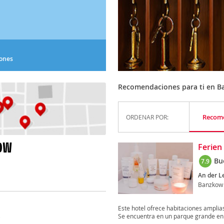
iones
Recomendaciones para ti en 
Recom
ORDENAR POR:
OW
Ferien
Bu
7.9
An der L
Banzkow
Este hotel ofrece habitaciones amplia
Se encuentra en un parque grande en e
)