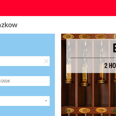
nzkow
2 H