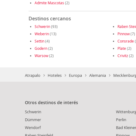
Admite Mascotas
(2)
Destinos cercanos
Schwerin
(93)
Raben Stei
Weberin
(13)
Pinnow
(7)
Settin
(4)
Consrade
(
Godern
(2)
Plate
(2)
Warsow
(2)
Crivitz
(2)
Atrapalo
Hoteles
Europa
Alemania
Mecklenburg
Otros destinos de interés
Schwerin
Wittenbur
Dümmer
Perlin
Wendorf
Bad Kleine
Raben Steinfeld
Pinnow