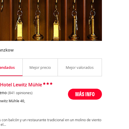
Banzkow
endados
Mejor precio
Mejor valorados
 Hotel Lewitz Mühle
eno
(841 opiniones)
MÁS INFO
ewitz Mühle 40,
s con balcón y un restaurante tradicional en un molino de viento
l...