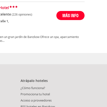
Hotel
celente
(226 opiniones)
MÁS INFO
raße 1,
a en un gran jardín de Banzkow Ofrece un spa, aparcamiento
s...
Atrápalo hoteles
¿Cómo funciona?
Promociona tu hotel
Acceso a proveedores
RSS hoteles en Banzkow