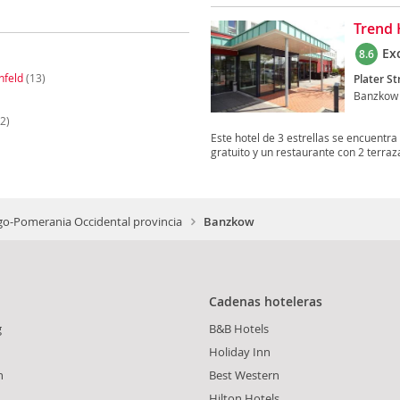
Trend 
Ex
8.6
nfeld
(13)
Plater St
Banzkow
2)
Este hotel de 3 estrellas se encuentr
gratuito y un restaurante con 2 terraza
o-Pomerania Occidental provincia
Banzkow
Cadenas hoteleras
g
B&B Hotels
Holiday Inn
n
Best Western
Hilton Hotels