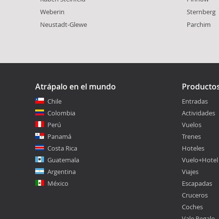
Weberin
Sternberg
Neustadt-Glewe
Parchim
Atrápalo en el mundo
Producto
Chile
Entradas
Colombia
Actividades
Perú
Vuelos
Panamá
Trenes
Costa Rica
Hoteles
Guatemala
Vuelo+Hotel
Argentina
Viajes
México
Escapadas
Cruceros
Coches
Vale Regalo