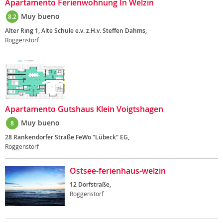
Apartamento Ferienwohnung In Welzin
Muy bueno
8.2
Alter Ring 1, Alte Schule e.v. z.H.v. Steffen Dahms,
Roggenstorf
Apartamento Gutshaus Klein Voigtshagen
Muy bueno
8
28 Rankendorfer Straße FeWo "Lübeck" EG,
Roggenstorf
Ostsee-ferienhaus-welzin
12 Dorfstraße,
Roggenstorf