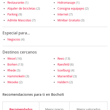
Restaurante
(1)
Hidromasaje
(1)
Alquiler de bicicletas
(2)
Consigna equipajes
(2)
Parking
(9)
Internet
(7)
Admite Mascotas
(7)
Minibar Gratuito
(3)
Especial para...
Negocios
(4)
Destinos cercanos
Wesel
(16)
Rees
(13)
Borken
(13)
Raesfeld
(6)
Rhede
(5)
Isselburg
(4)
Hamminkeln
(3)
Marienthal
(3)
Weseke
(2)
Haldern
(2)
Recomendaciones para ti en Bocholt
Recomendados
Mejor precio
Mejor valorados