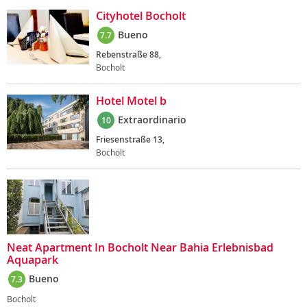
Cityhotel Bocholt
Bueno
7.7
Rebenstraße 88,
Bocholt
Hotel Motel b
Extraordinario
10
Friesenstraße 13,
Bocholt
Neat Apartment In Bocholt Near Bahia Erlebnisbad
Aquapark
Bueno
7.3
Bocholt