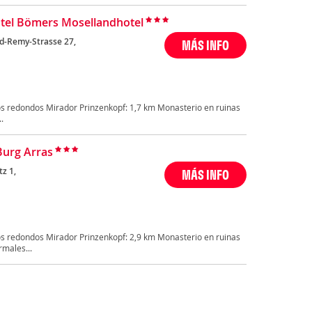
tel Bömers Mosellandhotel
d-Remy-Strasse 27,
MÁS INFO
s redondos Mirador Prinzenkopf: 1,7 km Monasterio en ruinas
.
Burg Arras
z 1,
MÁS INFO
s redondos Mirador Prinzenkopf: 2,9 km Monasterio en ruinas
rmales...