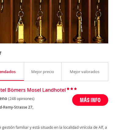
f
endados
Mejor precio
Mejor valorados
tel Bömers Mosel Landhotel
eno
(248 opiniones)
MÁS INFO
d-Remy-Strasse 27,
 gestión familiar y está situado en la localidad vinícola de Alf, a