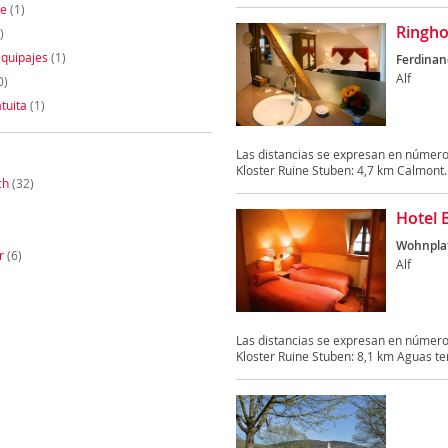
te
(1)
Ringho
)
quipajes
(1)
Ferdinan
Alf
0)
tuita
(1)
Las distancias se expresan en número
Kloster Ruine Stuben: 4,7 km Calmont..
ch
(32)
Hotel 
Wohnplat
r
(6)
Alf
Las distancias se expresan en número
Kloster Ruine Stuben: 8,1 km Aguas te