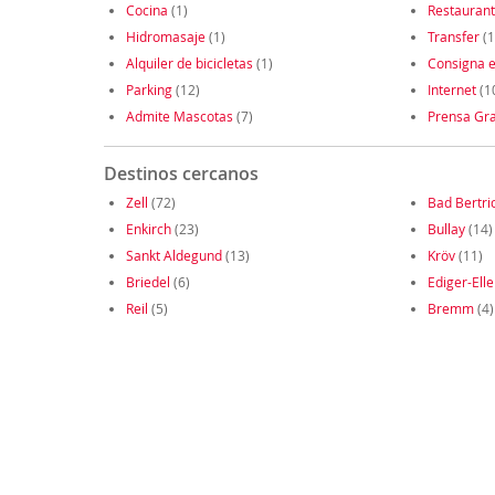
Cocina
(1)
Restauran
Hidromasaje
(1)
Transfer
(1
Alquiler de bicicletas
(1)
Consigna e
Parking
(12)
Internet
(1
Admite Mascotas
(7)
Prensa Gra
Destinos cercanos
Zell
(72)
Bad Bertri
Enkirch
(23)
Bullay
(14)
Sankt Aldegund
(13)
Kröv
(11)
Briedel
(6)
Ediger-Elle
Reil
(5)
Bremm
(4)