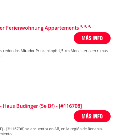
er Ferienwohnung Appartements
MÁS INFO
s redondos Mirador Prinzenkopf: 1,5 km Monasterio en ruinas
.
Haus Budinger (5e Bf) - [#116708]
MÁS INFO
) - [#116708] se encuentra en Alf, en la región de Renania-
miento...