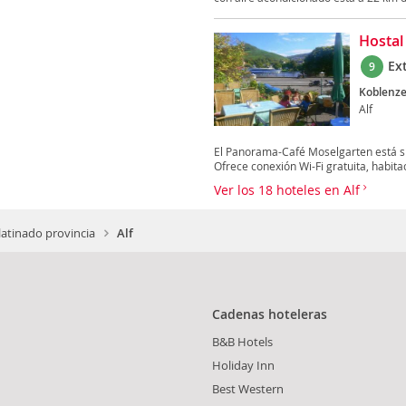
Hostal
Ex
9
Koblenze
Alf
El Panorama-Café Moselgarten está sit
Ofrece conexión Wi-Fi gratuita, habitac
Ver los 18 hoteles en Alf
latinado provincia
Alf
Cadenas hoteleras
B&B Hotels
Holiday Inn
Best Western