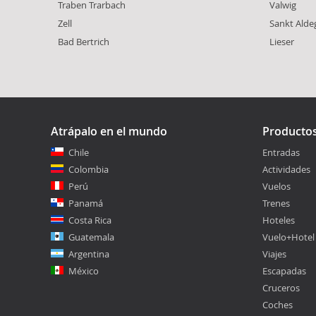
Traben Trarbach
Valwig
Zell
Sankt Ald
Bad Bertrich
Lieser
Atrápalo en el mundo
Producto
Chile
Entradas
Colombia
Actividades
Perú
Vuelos
Panamá
Trenes
Costa Rica
Hoteles
Guatemala
Vuelo+Hotel
Argentina
Viajes
México
Escapadas
Cruceros
Coches