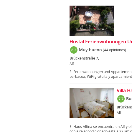
Hostal Ferienwohnungen U
Muy bueno
8.2
(44 opiniones)
Brückenstraße 7,
Alf
El Ferienwohnungen und Appartements 
barbacoa, WiFi gratuita y aparcamiento
Villa H
Bu
7.7
Brückens
Alf
El Haus Alfina se encuentra en Alf y of
con aire acondicionado está a 22 km d