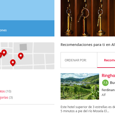
iones
Recomendaciones para ti en Al
Recom
ORDENAR POR:
Ringho
Bu
7.5
Ferdinan
tos
(10)
Alf
gorías
(3)
Este hotel superior de 3 estrellas es de
5 minutos a pie del río Mosela El...