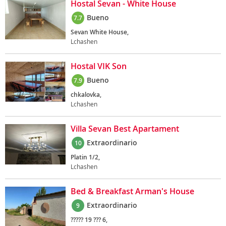
Hostal Sevan - White House
Bueno
7.7
Sevan White House,
Lchashen
Hostal VIK Son
Bueno
7.9
chkalovka,
Lchashen
Villa Sevan Best Apartament
Extraordinario
10
Platin 1/2,
Lchashen
Bed & Breakfast Arman's House
Extraordinario
9
????? 19 ??? 6,