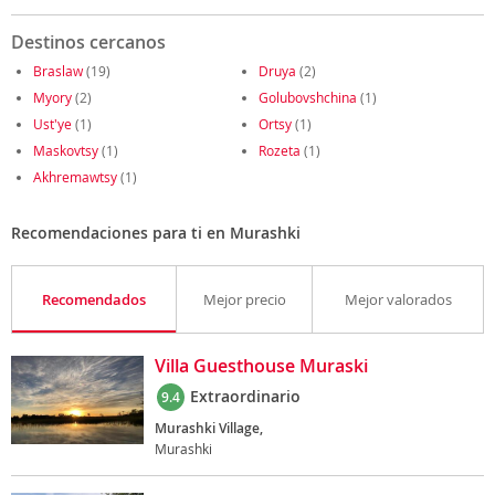
Destinos cercanos
Braslaw
(19)
Druya
(2)
Myory
(2)
Golubovshchina
(1)
Ust'ye
(1)
Ortsy
(1)
Maskovtsy
(1)
Rozeta
(1)
Akhremawtsy
(1)
Recomendaciones para ti en Murashki
Recomendados
Mejor precio
Mejor valorados
Villa Guesthouse Muraski
Extraordinario
9.4
Murashki Village,
Murashki