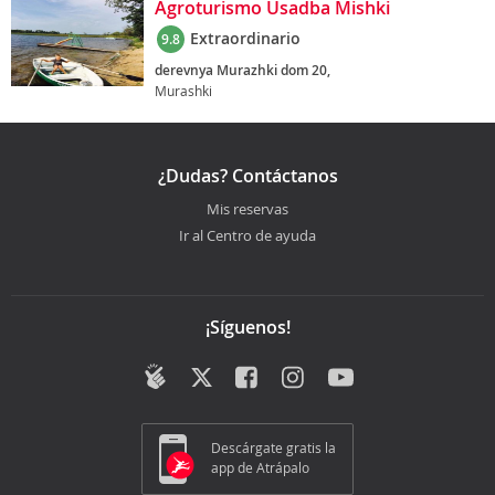
Agroturismo Usadba Mishki
Extraordinario
9.8
derevnya Murazhki dom 20,
Murashki
¿Dudas? Contáctanos
Mis reservas
Ir al Centro de ayuda
¡Síguenos!
Descárgate gratis la
app de Atrápalo