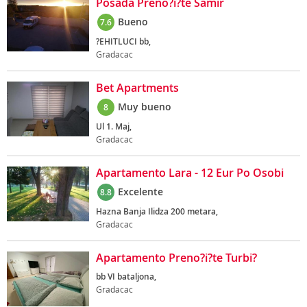
Posada Preno?i?te Samir
Bueno
7.6
?EHITLUCI bb,
Gradacac
Bet Apartments
Muy bueno
8
Ul 1. Maj,
Gradacac
Apartamento Lara - 12 Eur Po Osobi
Excelente
8.8
Hazna Banja Ilidza 200 metara,
Gradacac
Apartamento Preno?i?te Turbi?
bb VI bataljona,
Gradacac