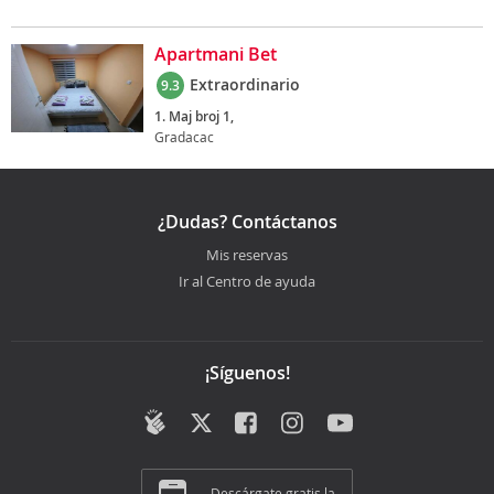
Apartmani Bet
Extraordinario
9.3
1. Maj broj 1,
Gradacac
¿Dudas? Contáctanos
Mis reservas
Ir al Centro de ayuda
¡Síguenos!
Descárgate gratis la