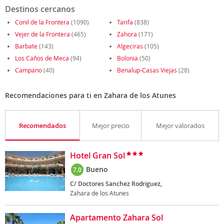
Destinos cercanos
Conil de la Frontera
(1090)
Tarifa
(838)
Vejer de la Frontera
(465)
Zahora
(171)
Barbate
(143)
Algeciras
(105)
Los Caños de Meca
(94)
Bolonia
(50)
Campano
(40)
Benalup-Casas Viejas
(28)
Recomendaciones para ti en Zahara de los Atunes
Recomendados
Mejor precio
Mejor valorados
Hotel Gran Sol
Bueno
7.0
C/ Doctores Sanchez Rodriguez,
Zahara de los Atunes
Apartamento Zahara Sol