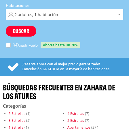
Habitaciones
BUSCAR
ahorra hasta un 20%
Añadir vuelo
¡Reserva ahora con el mejor precio garantizado!
Cancelación
GRATUITA
en la mayoría de habitaciones
BÚSQUEDAS FRECUENTES EN ZAHARA DE
LOS ATUNES
Categorías
5 Estrellas
(1)
4 Estrellas
(7)
3 Estrellas
(5)
2 Estrellas
(7)
1 Estrella
(1)
Apartamentos
(274)