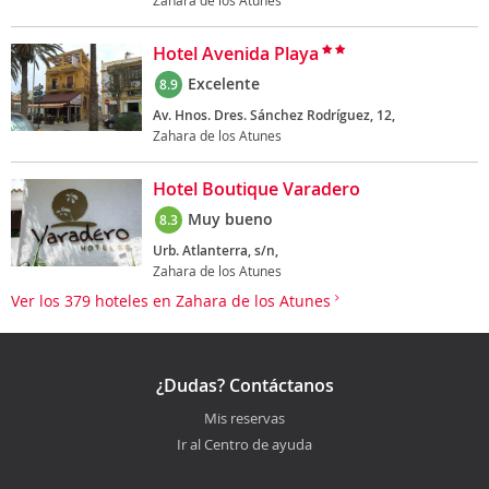
Zahara de los Atunes
Hotel Avenida Playa
Excelente
8.9
Av. Hnos. Dres. Sánchez Rodríguez, 12,
Zahara de los Atunes
Hotel Boutique Varadero
Muy bueno
8.3
Urb. Atlanterra, s/n,
Zahara de los Atunes
Ver los 379 hoteles en Zahara de los Atunes
¿Dudas? Contáctanos
Mis reservas
Ir al Centro de ayuda