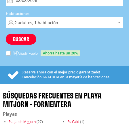
Habitaciones
BUSCAR
ahorra hasta un 20%
Añadir vuelo
¡Reserva ahora con el mejor precio garantizado!
Cancelación
GRATUITA
en la mayoría de habitaciones
BÚSQUEDAS FRECUENTES EN PLAYA
MITJORN - FORMENTERA
Playas
Platja de Migjorn
(27)
Es Caló
(1)