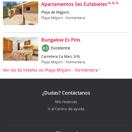
Apartamentos Ses Eufabietes
Playa de Migjorn,
Playa Mitjorn - Formentera
Bungalow Es Pins
Excelente
8.5
Carretera Ca Mari, S/N,
Playa Mitjorn - Formentera
Ver los 60 hoteles en Playa Mitjorn - Formentera
¿Dudas? Contáctanos
Mis reservas
Ir al Centro de ayuda