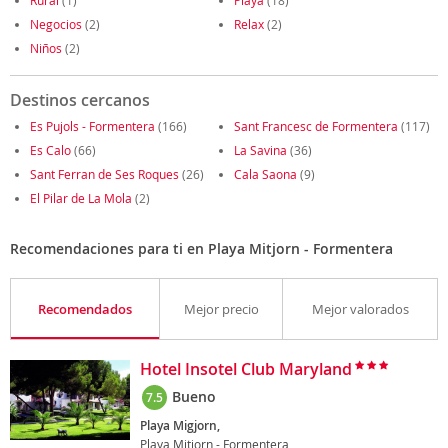
Rural
(1)
Playa
(18)
Negocios
(2)
Relax
(2)
Niños
(2)
Destinos cercanos
Es Pujols - Formentera
(166)
Sant Francesc de Formentera
(117)
Es Calo
(66)
La Savina
(36)
Sant Ferran de Ses Roques
(26)
Cala Saona
(9)
El Pilar de La Mola
(2)
Recomendaciones para ti en Playa Mitjorn - Formentera
Recomendados
Mejor precio
Mejor valorados
Hotel Insotel Club Maryland
Bueno
7.5
Playa Migjorn,
Playa Mitjorn - Formentera