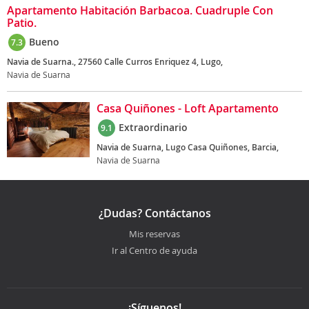
Apartamento Habitación Barbacoa. Cuadruple Con
Patio.
Bueno
7.3
Navia de Suarna., 27560 Calle Curros Enriquez 4, Lugo,
Navia de Suarna
Casa Quiñones - Loft Apartamento
Extraordinario
9.1
Navia de Suarna, Lugo Casa Quiñones, Barcia,
Navia de Suarna
¿Dudas? Contáctanos
Mis reservas
Ir al Centro de ayuda
¡Síguenos!