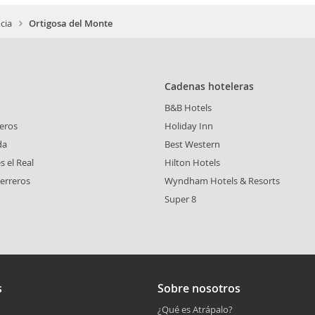
cia
Ortigosa del Monte
Cadenas hoteleras
B&B Hotels
leros
Holiday Inn
da
Best Western
 el Real
Hilton Hotels
erreros
Wyndham Hotels & Resorts
Super 8
s
Sobre nosotros
¿Qué es Atrápalo?