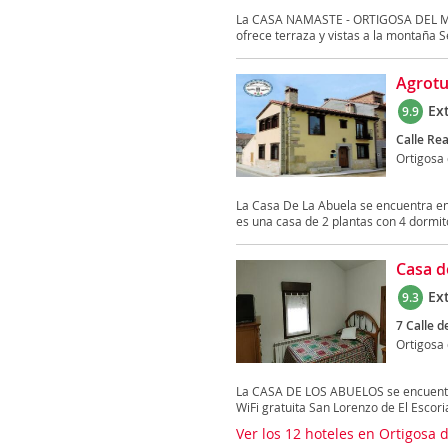
La CASA NAMASTE - ORTIGOSA DEL MONT
ofrece terraza y vistas a la montaña S
Agrotu
Ex
9.9
Calle Rea
Ortigosa
La Casa De La Abuela se encuentra en 
es una casa de 2 plantas con 4 dormitor
Casa d
Ex
9.3
7 Calle d
Ortigosa
La CASA DE LOS ABUELOS se encuentra
WiFi gratuita San Lorenzo de El Escoria
Ver los 12 hoteles en Ortigosa