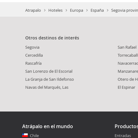
Atrapalo
Hoteles
Europa
España
Segovia provin
Otros destinos de interés
Segovia
San Rafael
Cercedilla
Torrecabal
Rascafría
Navacerra
San Lorenzo de El Escorial
Manzanares
La Granja de San Ildefonso
Otero de H
Navas del Marqués, Las
El Espinar
Atrápalo en el mundo
Producto
Chile
Entradas