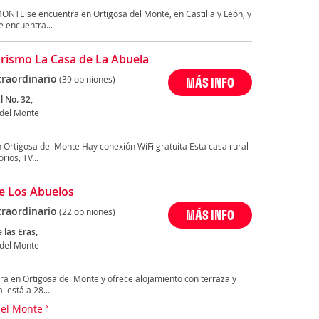
E se encuentra en Ortigosa del Monte, en Castilla y León, y
e encuentra...
rismo La Casa de La Abuela
traordinario
(39 opiniones)
MÁS INFO
l No. 32,
 del Monte
Ortigosa del Monte Hay conexión WiFi gratuita Esta casa rural
ios, TV...
e Los Abuelos
traordinario
(22 opiniones)
MÁS INFO
e las Eras,
 del Monte
 en Ortigosa del Monte y ofrece alojamiento con terraza y
l está a 28...
 del Monte