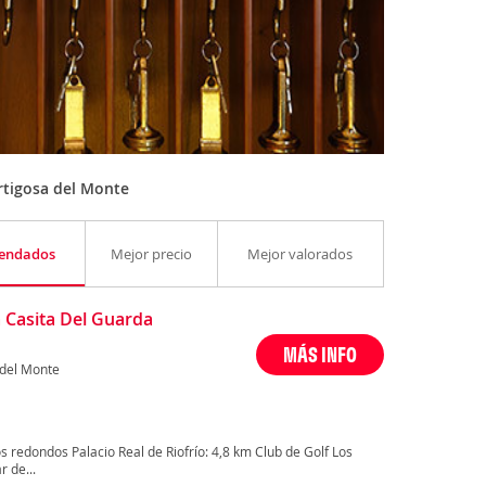
rtigosa del Monte
endados
Mejor precio
Mejor valorados
a Casita Del Guarda
MÁS INFO
 del Monte
 redondos Palacio Real de Riofrío: 4,8 km Club de Golf Los
 de...