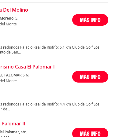
a Del Molino
 Moreno, 5,
MÁS INFO
 del Monte
 redondos Palacio Real de Riofrío: 6,1 km Club de Golf Los
to de San...
rismo Casa El Palomar I
EL PALOMAR S N,
MÁS INFO
 del Monte
 redondos Palacio Real de Riofrío: 4,4 km Club de Golf Los
 de...
l Palomar II
el Palomar, s/n,
MÁS INFO