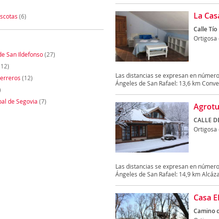
La Cas
scotas
(6)
Calle Tío
Ortigosa
de San Ildefonso
(27)
(12)
Las distancias se expresan en números
erreros
(12)
Ángeles de San Rafael: 13,6 km Conven
)
bal de Segovia
(7)
Agrotu
CALLE D
Ortigosa
Las distancias se expresan en números
Ángeles de San Rafael: 14,9 km Alcázar
Casa E
Camino d