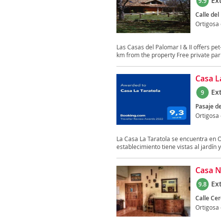
Ex
9.9
Calle del
Ortigosa
Las Casas del Palomar I & II offers p
km from the property Free private parki
Casa L
Ex
9
Pasaje de
Ortigosa
La Casa La Taratola se encuentra en O
establecimiento tiene vistas al jardín y 
Casa N
Ex
9.8
Calle Cer
Ortigosa