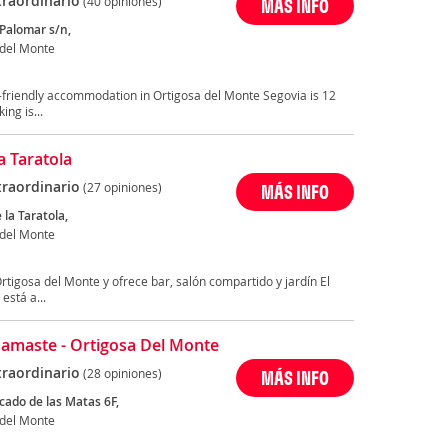
traordinario
(40 opiniones)
MÁS INFO
 Palomar s/n,
 del Monte
et-friendly accommodation in Ortigosa del Monte Segovia is 12
ng is...
a Taratola
traordinario
(27 opiniones)
MÁS INFO
 la Taratola,
 del Monte
rtigosa del Monte y ofrece bar, salón compartido y jardín El
está a...
amaste - Ortigosa Del Monte
traordinario
(28 opiniones)
MÁS INFO
cado de las Matas 6F,
 del Monte