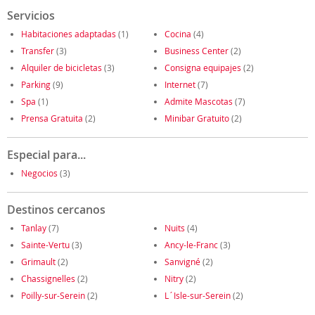
Servicios
Habitaciones adaptadas
(1)
Cocina
(4)
Transfer
(3)
Business Center
(2)
Alquiler de bicicletas
(3)
Consigna equipajes
(2)
Parking
(9)
Internet
(7)
Spa
(1)
Admite Mascotas
(7)
Prensa Gratuita
(2)
Minibar Gratuito
(2)
Especial para...
Negocios
(3)
Destinos cercanos
Tanlay
(7)
Nuits
(4)
Sainte-Vertu
(3)
Ancy-le-Franc
(3)
Grimault
(2)
Sanvigné
(2)
Chassignelles
(2)
Nitry
(2)
Poilly-sur-Serein
(2)
L´Isle-sur-Serein
(2)