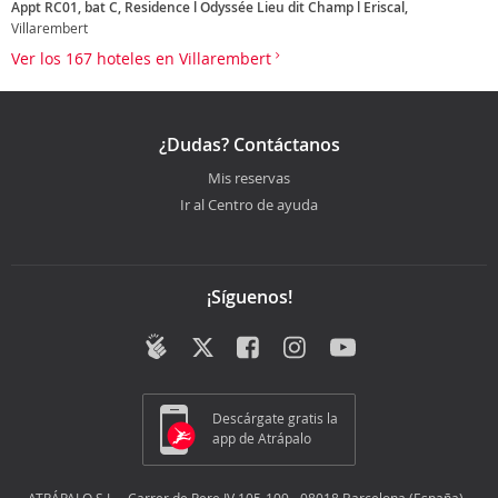
Appt RC01, bat C, Residence l Odyssée Lieu dit Champ l Eriscal,
Villarembert
Ver los 167 hoteles en Villarembert
¿Dudas? Contáctanos
Mis reservas
Ir al Centro de ayuda
¡Síguenos!
Descárgate gratis la
app de Atrápalo
ATRÁPALO S.L. - Carrer de Pere IV 105-109 - 08018 Barcelona (España) -