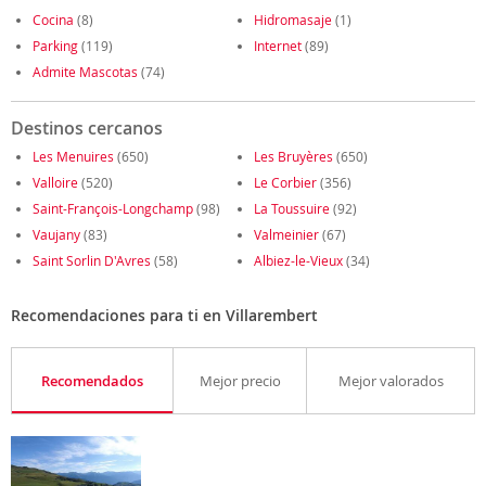
Cocina
(8)
Hidromasaje
(1)
Parking
(119)
Internet
(89)
Admite Mascotas
(74)
Destinos cercanos
Les Menuires
(650)
Les Bruyères
(650)
Valloire
(520)
Le Corbier
(356)
Saint-François-Longchamp
(98)
La Toussuire
(92)
Vaujany
(83)
Valmeinier
(67)
Saint Sorlin D'Avres
(58)
Albiez-le-Vieux
(34)
Recomendaciones para ti en Villarembert
Recomendados
Mejor precio
Mejor valorados