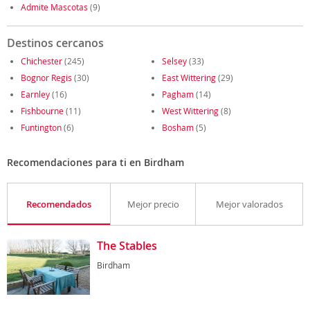
Admite Mascotas
(9)
Destinos cercanos
Chichester
(245)
Selsey
(33)
Bognor Regis
(30)
East Wittering
(29)
Earnley
(16)
Pagham
(14)
Fishbourne
(11)
West Wittering
(8)
Funtington
(6)
Bosham
(5)
Recomendaciones para ti en Birdham
Recomendados
Mejor precio
Mejor valorados
The Stables
Birdham