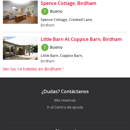
Spence Cottage, Birdham
Bueno
7
Spence Cottage, Crooked Lane,
Birdham
Little Barn At Coppice Barn, Birdham
Bueno
7
Little Barn, Coppice Barn,
Birdham
Ver los 14 hoteles en Birdham
¿Dudas? Contáctanos
Mis reservas
Ir al Centro de ayuda