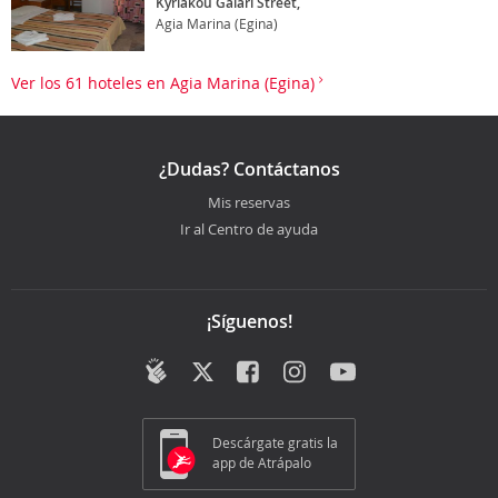
Kyriakou Galari Street,
Agia Marina (Egina)
Ver los 61 hoteles en Agia Marina (Egina)
¿Dudas? Contáctanos
Mis reservas
Ir al Centro de ayuda
¡Síguenos!
Descárgate gratis la
app de Atrápalo