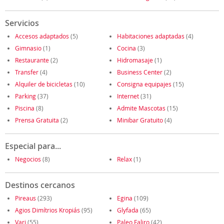
Servicios
Accesos adaptados
(5)
Habitaciones adaptadas
(4)
Gimnasio
(1)
Cocina
(3)
Restaurante
(2)
Hidromasaje
(1)
Transfer
(4)
Business Center
(2)
Alquiler de bicicletas
(10)
Consigna equipajes
(15)
Parking
(37)
Internet
(31)
Piscina
(8)
Admite Mascotas
(15)
Prensa Gratuita
(2)
Minibar Gratuito
(4)
Especial para...
Negocios
(8)
Relax
(1)
Destinos cercanos
Pireaus
(293)
Egina
(109)
Agios Dimítrios Kropiás
(95)
Glyfada
(65)
Vari
(55)
Paleo Faliro
(42)