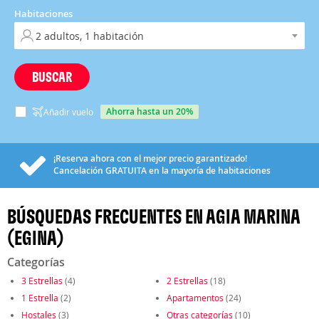
Habitaciones
BUSCAR
ahorra hasta un 20%
Añadir vuelo
¡Reserva ahora con el mejor precio garantizado!
Cancelación
GRATUITA
en la mayoría de habitaciones
BÚSQUEDAS FRECUENTES EN AGIA MARINA
(EGINA)
Categorías
3 Estrellas
(4)
2 Estrellas
(18)
1 Estrella
(2)
Apartamentos
(24)
Hostales
(3)
Otras categorías
(10)