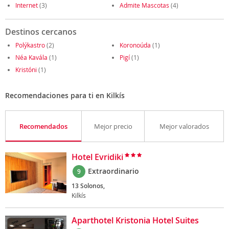
Internet
(3)
Admite Mascotas
(4)
Destinos cercanos
Polýkastro
(2)
Koronoúda
(1)
Néa Kavála
(1)
Pigí
(1)
Kristóni
(1)
Recomendaciones para ti en Kilkís
Recomendados
Mejor precio
Mejor valorados
Hotel Evridiki
Extraordinario
9
13 Solonos,
Kilkís
Aparthotel Kristonia Hotel Suites