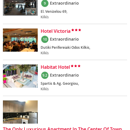
Extraordinario
9
El. Venizelou 69,
Kilkís
Hotel Victoria
Extraordinario
10
Dutiki Perifereiaki Odos Kilkis,
Kilkís
Habitat Hotel
Extraordinario
9.2
Spartis & Ag. Georgiou,
Kilkís
The Only Luxurious Apartment In The Center Of Town