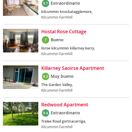
Extraordinario
9.7
kilcummin knockatagglemore,
Kilcummin Farmhill
Hostal Rose Cottage
Bueno
7
lisroe kilcummin killarney kerry,
Kilcummin Farmhill
Killarney Saoirse Apartment
Muy bueno
8.3
The Garden Valley,
Kilcummin Farmhill
Redwood Apartment
Extraordinario
9.4
Tralee Road gortnacarriga,
Kilcummin Farmhill