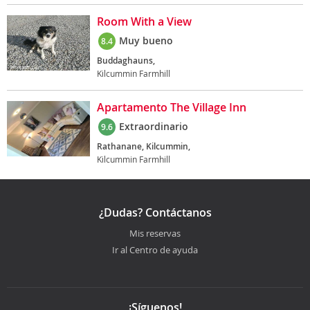
Room With a View
Muy bueno
8.4
Buddaghauns,
Kilcummin Farmhill
Apartamento The Village Inn
Extraordinario
9.6
Rathanane, Kilcummin,
Kilcummin Farmhill
¿Dudas? Contáctanos
Mis reservas
Ir al Centro de ayuda
¡Síguenos!