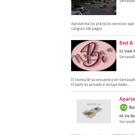
Serravall
Aprovecha los prácticos servicios que 
canguro (de pago)
Bed & 
62 Viale 
Serravall
El Nonna BI se encuentra en Serravalle
El baño es privado e incluye bidet,...
Aparta
Bu
7.3
66 Via B
Serravall