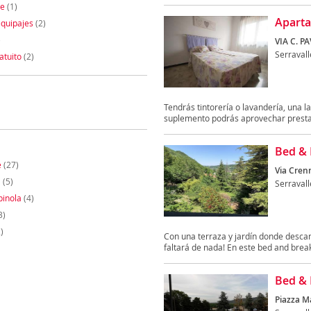
te
(1)
Aparta
quipajes
(2)
)
VIA C. PA
Serravall
atuito
(2)
Tendrás tintorería o lavandería, una 
suplemento podrás aprovechar presta
Bed & 
e
(27)
Via Crenn
a
(5)
Serravall
pinola
(4)
3)
)
Con una terraza y jardín donde descan
faltará de nada! En este bed and break
Bed & 
Piazza Ma