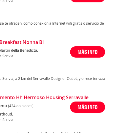
e Scrivia
se te ofrecen, como conexión a Internet wifi gratis o servicio de
Breakfast Nonna Bi
Martiri della Benedicta,
MÁS INFO
e Scrivia
 Scrivia, a 2 km del Serravalle Designer Outlet, y ofrece terraza
mento Hh Hermoso Housing Serravalle
eno
(424 opiniones)
MÁS INFO
erthoud,
e Scrivia