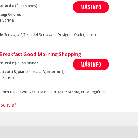
celente
(2 opiniones)
MÁS INFO
uigi Orione,
e Scrivia
le Scrivia, a 2,7 km del Serravalle Designer Outlet, ofrece
Breakfast Good Morning Shopping
celente
(69 opiniones)
MÁS INFO
tteotti 8, piano 1, scala A, interno 1,
e Scrivia
iento con WiFi gratuita en Serravalle Scrivia, en la región de
.
 Scrivia