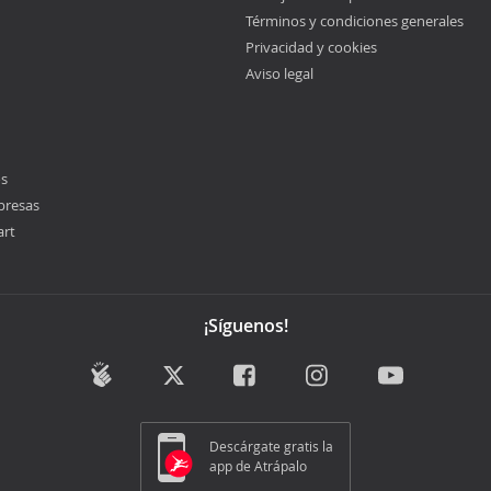
Términos y condiciones generales
Privacidad y cookies
Aviso legal
os
presas
art
¡Síguenos!
Descárgate gratis la
app de Atrápalo