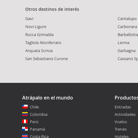
Otros destinos de interés
Gavi
Cantalupo 
Novi Ligure
Carbonara 
Rocca Grimalda
Barbellotta
Tagliolo Monferrato
Lerma
Arquata Scrivia
Garbagna
San Sebastiano Curone
Cassano Sp
Atrápalo en el mundo
Producto
Chile
Entradas
Colombia
Actividades
Perú
Vuelos
Panamá
Trenes
Costa Rica
Hoteles