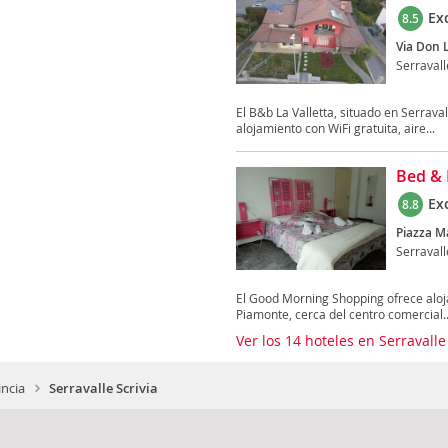
Ex
8.5
Via Don L
Serravall
El B&b La Valletta, situado en Serraval
alojamiento con WiFi gratuita, aire...
Bed & 
Ex
8.8
Piazza Ma
Serravall
El Good Morning Shopping ofrece alojam
Piamonte, cerca del centro comercial..
Ver los 14 hoteles en Serravalle
incia
Serravalle Scrivia