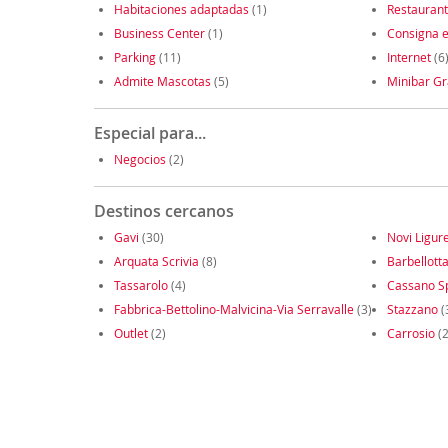
Habitaciones adaptadas
(1)
Restauran
Business Center
(1)
Consigna e
Parking
(11)
Internet
(6
Admite Mascotas
(5)
Minibar Gr
Especial para...
Negocios
(2)
Destinos cercanos
Gavi
(30)
Novi Ligur
Arquata Scrivia
(8)
Barbellott
Tassarolo
(4)
Cassano S
Fabbrica-Bettolino-Malvicina-Via Serravalle
(3)
Stazzano
(
Outlet
(2)
Carrosio
(2