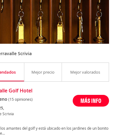
ravalle Scrivia
endados
Mejor precio
Mejor valorados
alle Golf Hotel
eno
(15 opiniones)
MÁS INFO
25,
e Scrivia
 los amantes del golf y está ubicado en los jardines de un bonito
...