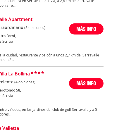
encuentra en Serravalle Scrivia, a 2,4 km del Serravalle
on aire...
alle Apartment
traordinario
(5 opiniones)
MÁS INFO
etro Forni,
e Scrivia
a la ciudad, restaurante y balcón a unos 2,7 km del Serravalle
 con 3...
illa La Bollina
celente
(4 opiniones)
MÁS INFO
erotondo 58,
e Scrivia
ntre viñedos, en los jardines del club de golf Serravalle y a 5
ores...
 Valletta