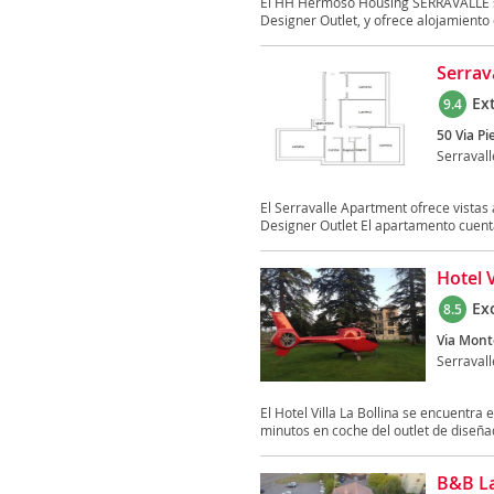
El HH Hermoso Housing SERRAVALLE se 
Designer Outlet, y ofrece alojamiento c
Serrav
Ex
9.4
50 Via Pi
Serravall
El Serravalle Apartment ofrece vistas 
Designer Outlet El apartamento cuenta
Hotel V
Ex
8.5
Via Mont
Serravall
El Hotel Villa La Bollina se encuentra e
minutos en coche del outlet de diseñad
B&B La