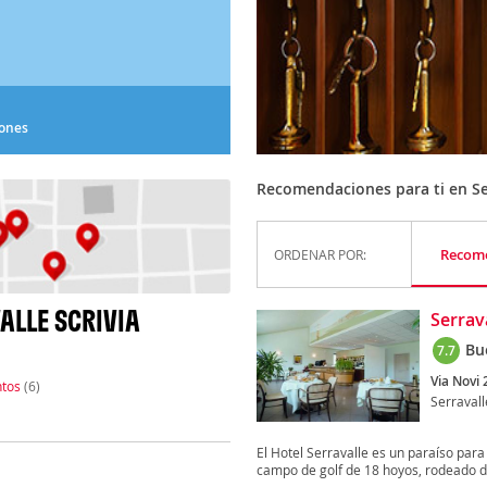
iones
Recomendaciones para ti en Ser
Recom
ORDENAR POR:
ALLE SCRIVIA
Serrav
Bu
7.7
Via Novi 
tos
(6)
Serravall
El Hotel Serravalle es un paraíso para
campo de golf de 18 hoyos, rodeado de