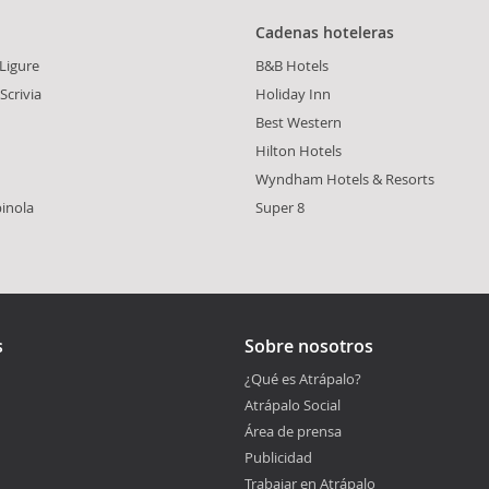
Cadenas hoteleras
Ligure
B&B Hotels
Scrivia
Holiday Inn
Best Western
Hilton Hotels
Wyndham Hotels & Resorts
inola
Super 8
s
Sobre nosotros
¿Qué es Atrápalo?
Atrápalo Social
Área de prensa
Publicidad
Trabajar en Atrápalo