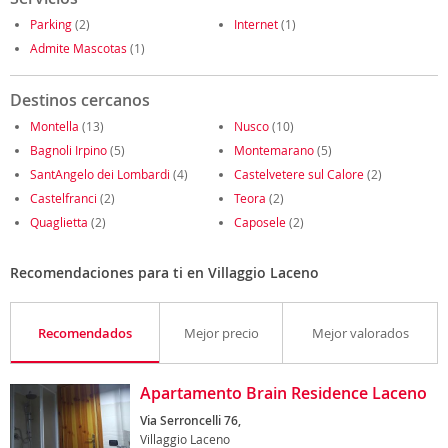
Parking
(2)
Internet
(1)
Admite Mascotas
(1)
Destinos cercanos
Montella
(13)
Nusco
(10)
Bagnoli Irpino
(5)
Montemarano
(5)
SantAngelo dei Lombardi
(4)
Castelvetere sul Calore
(2)
Castelfranci
(2)
Teora
(2)
Quaglietta
(2)
Caposele
(2)
Recomendaciones para ti en Villaggio Laceno
Recomendados
Mejor precio
Mejor valorados
Apartamento Brain Residence Laceno
Via Serroncelli 76,
Villaggio Laceno