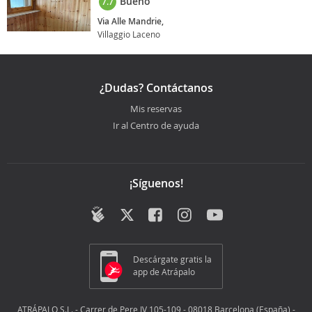
Bueno
7.7
Via Alle Mandrie,
Villaggio Laceno
¿Dudas? Contáctanos
Mis reservas
Ir al Centro de ayuda
¡Síguenos!
Descárgate gratis la
app de Atrápalo
ATRÁPALO S.L. - Carrer de Pere IV 105-109 - 08018 Barcelona (España) -