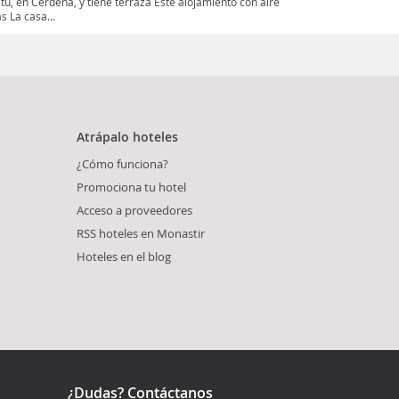
u, en Cerdeña, y tiene terraza Este alojamiento con aire
s La casa...
Atrápalo hoteles
¿Cómo funciona?
Promociona tu hotel
Acceso a proveedores
RSS hoteles en Monastir
Hoteles en el blog
¿Dudas? Contáctanos