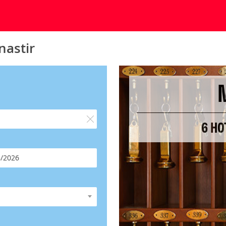
nastir
6 HO