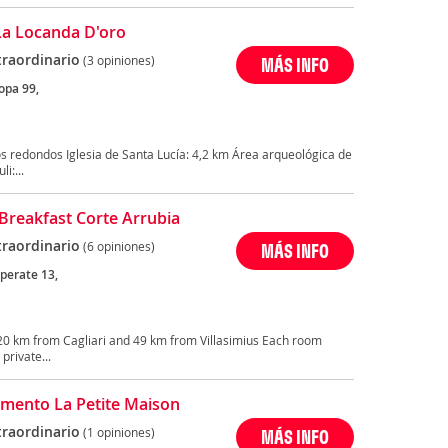
La Locanda D'oro
traordinario
(3 opiniones)
MÁS INFO
opa 99,
s redondos Iglesia de Santa Lucía: 4,2 km Área arqueológica de
i:...
Breakfast Corte Arrubia
traordinario
(6 opiniones)
MÁS INFO
perate 13,
, 20 km from Cagliari and 49 km from Villasimius Each room
private...
mento La Petite Maison
traordinario
(1 opiniones)
MÁS INFO