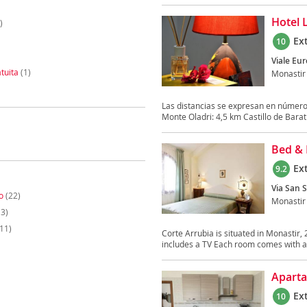
Hotel 
)
Ex
10
Viale Eur
tuita
(1)
Monastir
Las distancias se expresan en número
Monte Oladri: 4,5 km Castillo de Baratul
Bed & 
Ex
9.2
Via San S
o
(22)
Monastir
3)
11)
Corte Arrubia is situated in Monastir
includes a TV Each room comes with a 
Aparta
Ex
10