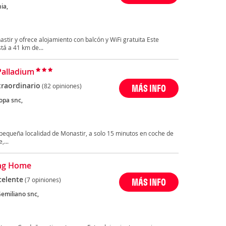
ia,
stir y ofrece alojamiento con balcón y WiFi gratuita Este
tá a 41 km de...
Palladium
traordinario
(82 opiniones)
MÁS INFO
opa snc,
 pequeña localidad de Monastir, a solo 15 minutos en coche de
,...
ing Home
celente
(7 opiniones)
MÁS INFO
Gemiliano snc,