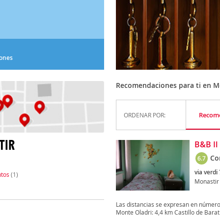
iones
Recomendaciones para ti en M
Recom
ORDENAR POR:
TIR
B&B Il
Co
6.7
via verdi 
tos
(1)
Monastir
Las distancias se expresan en número
Monte Oladri: 4,4 km Castillo de Baratul