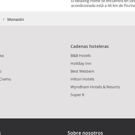
El Relaxing Home se encuentra en Sest
acondicionado está a 46 km de Piscina
Monastir
Cadenas hoteleras
ea
B&B Hotels
Holiday Inn
o
Best Western
 Cramu
Hilton Hotels
Wyndham Hotels & Resorts
Super 8
s
Sobre nosotros