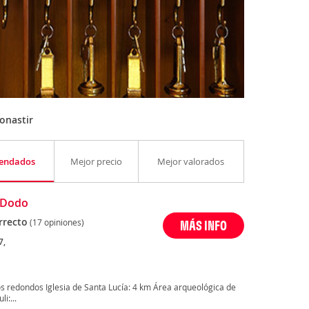
onastir
endados
Mejor precio
Mejor valorados
 Dodo
rrecto
(17 opiniones)
MÁS INFO
7,
s redondos Iglesia de Santa Lucía: 4 km Área arqueológica de
i:...