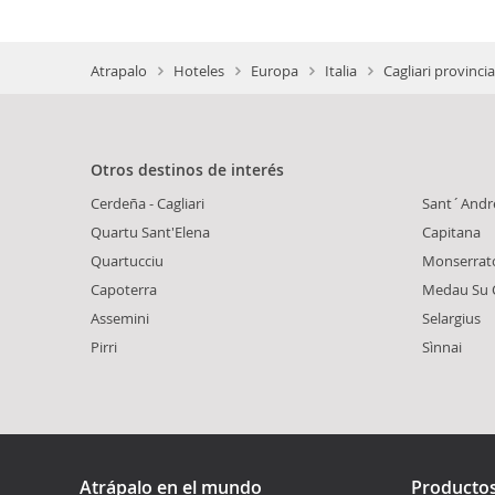
Atrapalo
Hoteles
Europa
Italia
Cagliari provincia
Otros destinos de interés
Cerdeña - Cagliari
Sant´Andr
Quartu Sant'Elena
Capitana
Quartucciu
Monserrat
Capoterra
Medau Su
Assemini
Selargius
Pirri
Sìnnai
Atrápalo en el mundo
Producto