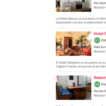
Via Catan
Monastir
La Petite Maison se encuentra en Mona
alojamiento con aire acondicionado es
Hotel 
Ex
9.7
Viale Eur
Monastir
El Hotel Palladium se encuentra en la
Cagliari Cuenta con piscina al aire libre
Relax
Ex
8.6
Via San 
Monastir