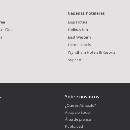
Cadenas hoteleras
rrea
B&B Hotels
ul Gizio
Holiday Inn
ua
Best Western
Hilton Hotels
Wyndham Hotels & Resorts
Super 8
s
Sobre nosotros
¿Qué es Atrápalo?
Atrápalo Social
Área de prensa
Publicidad