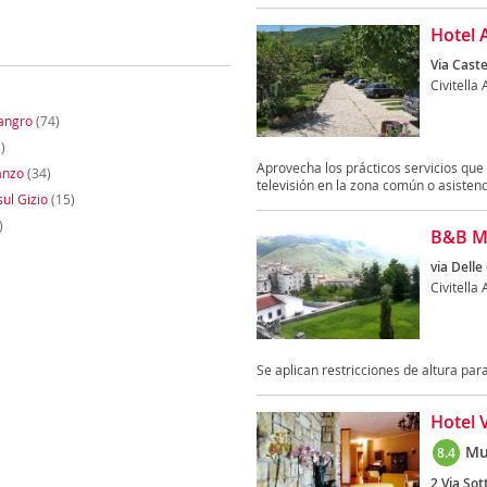
)
Hotel 
Via Caste
Civitella
Sangro
(74)
)
Aprovecha los prácticos servicios que 
anzo
(34)
televisión en la zona común o asistencia
ul Gizio
(15)
)
B&B Mo
via Delle
Civitella
Se aplican restricciones de altura pa
Hotel 
Mu
8.4
2 Via Sott