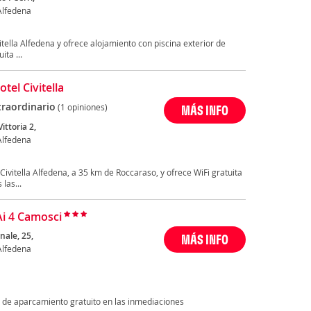
 Alfedena
itella Alfedena y ofrece alojamiento con piscina exterior de
ta ...
tel Civitella
traordinario
(1 opiniones)
MÁS INFO
Vittoria 2,
 Alfedena
 Civitella Alfedena, a 35 km de Roccaraso, y ofrece WiFi gratuita
las...
Ai 4 Camosci
nale, 25,
MÁS INFO
 Alfedena
 de aparcamiento gratuito en las inmediaciones