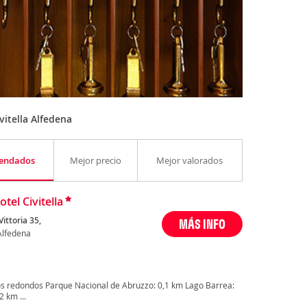
itella Alfedena
endados
Mejor precio
Mejor valorados
tel Civitella
Vittoria 35,
MÁS INFO
 Alfedena
s redondos Parque Nacional de Abruzzo: 0,1 km Lago Barrea:
 km ...