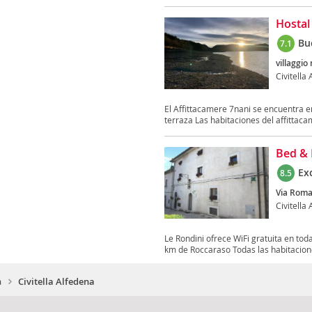
Hostal
Bu
7.1
villaggio
Civitella
El Affittacamere 7nani se encuentra e
terraza Las habitaciones del affittaca
Bed & 
Ex
8.5
Via Roma
Civitella
Le Rondini ofrece WiFi gratuita en toda
km de Roccaraso Todas las habitacione
a
Civitella Alfedena