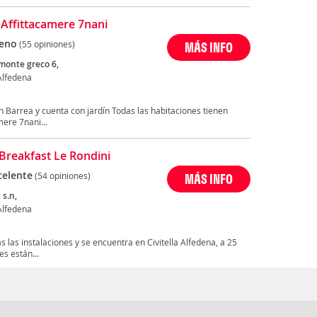
 Affittacamere 7nani
eno
(55 opiniones)
MÁS INFO
 monte greco 6,
 Alfedena
n Barrea y cuenta con jardín Todas las habitaciones tienen
mere 7nani...
Breakfast Le Rondini
celente
(54 opiniones)
MÁS INFO
 s.n,
 Alfedena
s las instalaciones y se encuentra en Civitella Alfedena, a 25
s están...