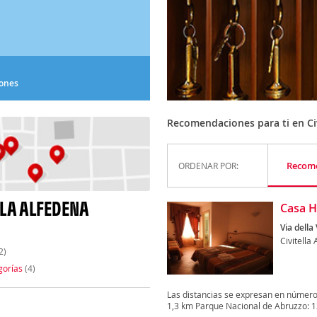
iones
Recomendaciones para ti en Civ
Recom
ORDENAR POR:
LLA ALFEDENA
Casa Ho
Via della 
Civitella
2)
gorías
(4)
Las distancias se expresan en número
1,3 km Parque Nacional de Abruzzo: 12