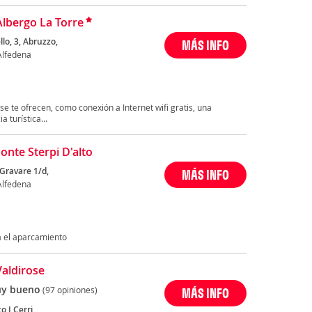
Albergo La Torre
llo, 3, Abruzzo,
MÁS INFO
 Alfedena
se te ofrecen, como conexión a Internet wifi gratis, una
 turística...
nte Sterpi D'alto
 Gravare 1/d,
MÁS INFO
 Alfedena
ra el aparcamiento
Valdirose
y bueno
(97 opiniones)
MÁS INFO
o I Cerri,