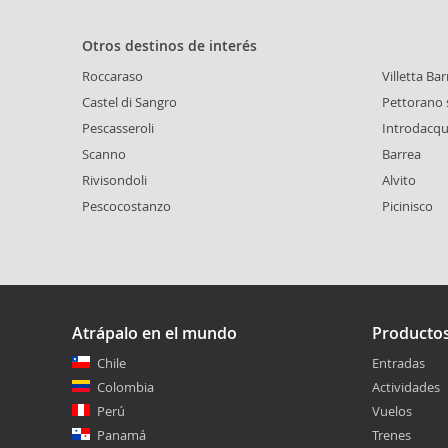
Otros destinos de interés
Roccaraso
Villetta Ba
Castel di Sangro
Pettorano s
Pescasseroli
Introdacq
Scanno
Barrea
Rivisondoli
Alvito
Pescocostanzo
Picinisco
Atrápalo en el mundo
Producto
Chile
Entradas
Colombia
Actividades
Perú
Vuelos
Panamá
Trenes